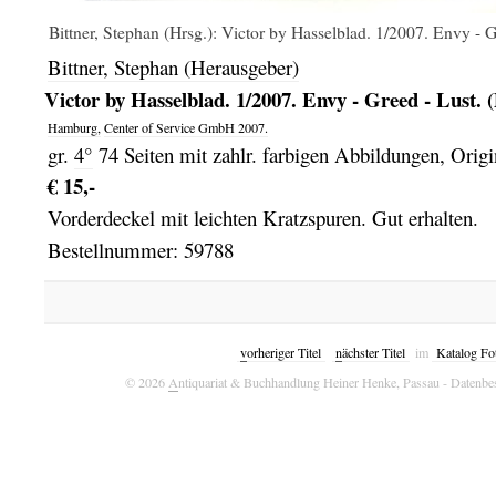
Bittner, Stephan (Hrsg.): Victor by Hasselblad. 1/2007. Envy - 
Bittner, Stephan (Herausgeber)
Victor by Hasselblad. 1/2007. Envy - Greed - Lust. 
Hamburg,
Center of Service GmbH
2007.
gr.
4°
74 Seiten mit zahlr. farbigen Abbildungen, Origi
€ 15,-
Vorderdeckel mit leichten Kratzspuren. Gut erhalten.
Bestellnummer: 59788
v
orheriger Titel
n
ächster Titel
im
Katalog Fo
© 2026
A
ntiquariat & Buchhandlung Heiner Henke, Passau
- Datenbe