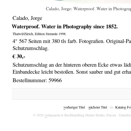
Calado, Jorge: Waterproof. Water in Photogra
Calado, Jorge
Waterproof. Water in Photography since 1852.
Thalwil/Zürich,
Edition Stemmle
1998.
4°
567 Seiten mit 380 tls farb. Fotografien. Original-P
Schutzumschlag.
€ 30,-
Schutzumschlag an der hinteren oberen Ecke etwas lädi
Einbandecke leicht bestoßen. Sonst sauber und gut erha
Bestellnummer: 59966
v
orheriger Titel
n
ächster Titel
im
Katalog Fo
© 2026
A
ntiquariat & Buchhandlung Heiner Henke, Passau
- Datenbe