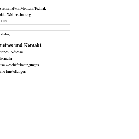
ssenschaften, Medizin, Technik
phie, Weltanschauung
 Film
atalog
meines und Kontakt
tionen, Adresse
formular
eine
G
eschäftsbedingungen
iche
E
instellungen