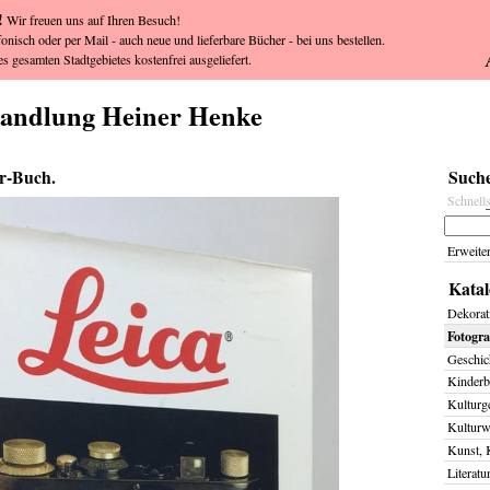
!
Wir freuen uns auf Ihren Besuch!
fonisch oder per Mail - auch neue und lieferbare Bücher - bei uns bestellen.
s gesamten Stadtgebietes kostenfrei ausgeliefert.
handlung Heiner Henke
r-Buch.
Suche
Schnell
Erweite
Katal
Dekorat
Fotogra
Geschich
Kinderb
Kulturg
Kulturw
Kunst, 
Literatu