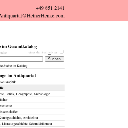
+49 851 2141
Antiquariat@HeinerHenke.com
 im Gesamtkatalog
eines der Such
w
örter
s
uche
rte Suche im Katalog
oge im Antiquariat
ive Graphik
fie
te, Politik, Geographie, Archäologie
ücher
eschichte
issenschaften
Kunstgeschichte, Architektur
r, Literaturgeschichte, Sekundärliteratur