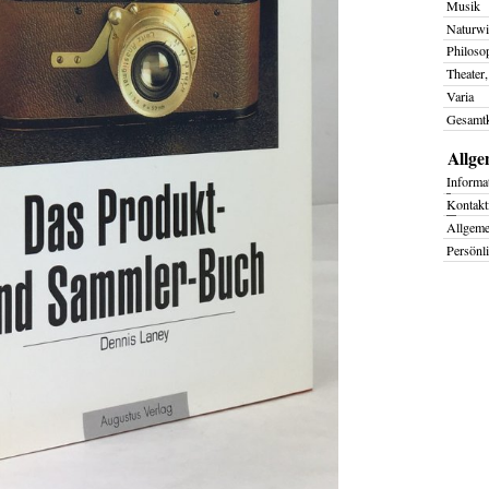
Musik
Naturwi
Philoso
Theater,
Varia
Gesamtk
Allge
I
nforma
K
ontakt
Allgem
Persönl