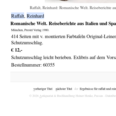
Raffalt, Reinhard: Romanische Welt. Reiseberichte au
Raffalt
,
Reinhard
Romanische Welt. Reiseberichte aus Italien und Spa
München,
Prestel Verlag
1980.
414 Seiten mit v. montierten Farbtafeln Original-Leine
Schutzumschlag.
€ 12,-
Schutzumschlag leicht berieben. Exlibris auf dem Vorsa
Bestellnummer: 60355
v
orheriger Titel
n
ächster Titel
der
Ergebnisse für raffalt und rei
© 2026
A
ntiquariat & Buchhandlung Heiner Henke, Passau
- Datenbe