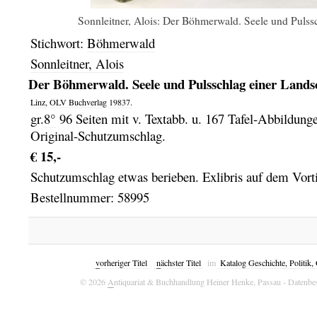
Sonnleitner, Alois: Der Böhmerwald. Seele und Pulssc
Stichwort:
Böhmerwald
Sonnleitner, Alois
Der Böhmerwald. Seele und Pulsschlag einer Landsc
Linz,
OLV Buchverlag
19837.
gr.
8°
96 Seiten mit v. Textabb. u. 167 Tafel-Abbildung
Original-Schutzumschlag.
€ 15,-
Schutzumschlag etwas berieben. Exlibris auf dem Vortit
Bestellnummer: 58995
v
orheriger Titel
n
ächster Titel
im
Katalog Geschichte, Politik
© 2026
A
ntiquariat & Buchhandlung Heiner Henke, Passau
- Datenbe