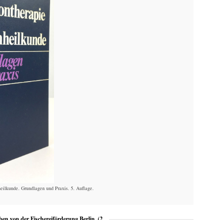
eilkunde. Grundlagen und Praxis. 5. Auflage.
en von der Fischereiförderung Berlin. (2