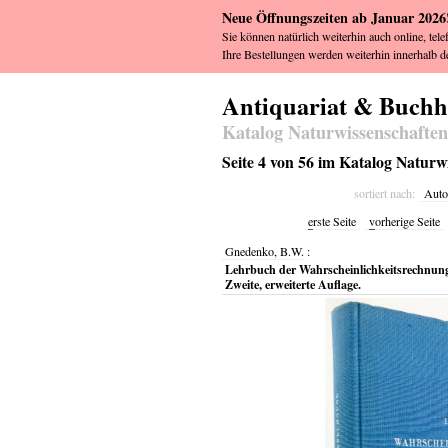
Neue Öffnungszeiten ab Januar 2026
Sie können natürlich weiterhin auch online, tele
Ihre Bestellungen werden weiterhin innerhalb de
Antiquariat & Buch
Katalog Naturwissenschaften
Seite 4 von 56 im Katalog Naturw
sortiert nach:
Auto
e
rste Seite
v
orherige Seite
Gnedenko, B.W.
:
Lehrbuch der Wahrscheinlichkeitsrechnung
Zweite, erweiterte Auflage.