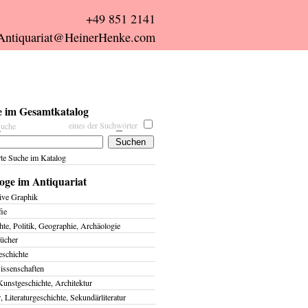
+49 851 2141
Antiquariat@HeinerHenke.com
 im Gesamtkatalog
eines der Such
w
örter
s
uche
rte Suche im Katalog
oge im Antiquariat
ive Graphik
fie
te, Politik, Geographie, Archäologie
ücher
eschichte
issenschaften
Kunstgeschichte, Architektur
r, Literaturgeschichte, Sekundärliteratur