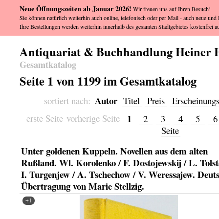
Neue Öffnungszeiten ab Januar 2026!
Wir freuen uns auf Ihren Besuch!
Sie können natürlich weiterhin auch online, telefonisch oder per Mail - auch neue und l
Ihre Bestellungen werden weiterhin innerhalb des gesamten Stadtgebietes kostenfrei au
Antiquariat & Buchhandlung Heiner 
Gesamtkatalog
Seite 1 von 1199 im Gesamtkatalog
Autor
sortiert nach:
Titel
Preis
Erscheinungs
1
erste Seite
vorherige Seite
2
3
4
5
Seite
Unter goldenen Kuppeln. Novellen aus dem alten
Rußland. Wl. Korolenko / F. Dostojewskij / L. Tolst
I. Turgenjew / A. Tschechow / V. Weressajew. Deut
Übertragung von Marie Stellzig.
+1