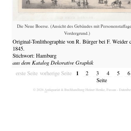
Die Neue Boerse. (Ansicht des Gebäudes mit Personenstaffag
Vordergrund.)
Original-Tonlithographie
von R. Bürger bei F. Weider c
1845.
Stichwort:
Hamburg
aus dem Katalog
Dekorative Graphik
1
erste Seite
vorherige Seite
2
3
4
5
Seite
© 2026
A
ntiquariat & Buchhandlung Heiner Henke, Passau
- Datenbe