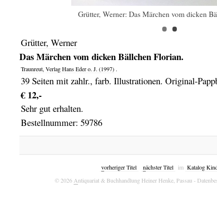
Grütter, Werner: Das Märchen vom dicken Bäl
Grütter, Werner
Das Märchen vom dicken Bällchen Florian.
Traunreut,
Verlag Hans Eder o. J.
(1997)
.
39 Seiten mit zahlr., farb. Illustrationen. Original-Papp
€ 12,-
Sehr gut erhalten.
Bestellnummer: 59786
v
orheriger Titel
n
ächster Titel
im
Katalog Kin
© 2026
A
ntiquariat & Buchhandlung Heiner Henke, Passau
- Datenbe