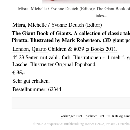
Misra, Michelle / Yvonne Deutch (Editor): The Giant Book of 
tales...
Misra, Michelle / Yvonne Deutch (Editor)
The Giant Book of Giants. A collection of classic ta
Pirotta. Illustrated by Mark Robertson. (3D giant pos
London,
Quarto
Children
&
#039
;s
Books
2011.
4°
23 Seiten mit zahlr. farb. Illustrationen + 1 mehrf. g
Lasche. Illustrierter Original-Pappband.
€ 35,-
Sehr gut erhalten.
Bestellnummer: 62344
v
orheriger Titel
n
ächster Titel
im
Katalog Kin
© 2026
A
ntiquariat & Buchhandlung Heiner Henke, Passau
- Datenbe