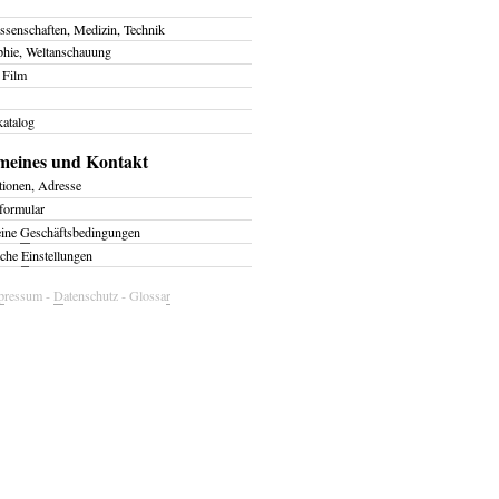
ssenschaften, Medizin, Technik
phie, Weltanschauung
 Film
atalog
meines und Kontakt
tionen, Adresse
formular
eine
G
eschäftsbedingungen
iche
E
instellungen
p
ressum
-
D
atenschutz
-
Glossa
r