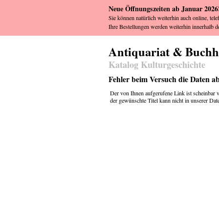
Neue Öffnungszeiten ab Januar 2026
Sie können natürlich weiterhin auch online, tele
Ihre Bestellungen werden weiterhin innerhalb de
Antiquariat & Buch
Katalog Kulturgeschichte
Fehler beim Versuch die Daten a
Der von Ihnen aufgerufene Link ist scheinbar ve
der gewünschte Titel kann nicht in unserer Da