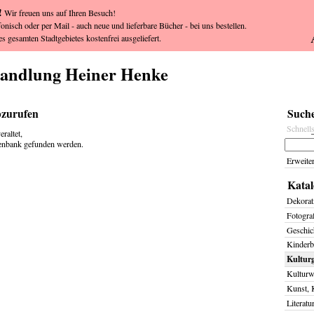
!
Wir freuen uns auf Ihren Besuch!
fonisch oder per Mail - auch neue und lieferbare Bücher - bei uns bestellen.
s gesamten Stadtgebietes kostenfrei ausgeliefert.
handlung Heiner Henke
bzurufen
Suche
Schnell
raltet,
tenbank gefunden werden.
Erweite
Katal
Dekorat
Fotogra
Geschich
Kinderb
Kulturg
Kulturw
Kunst, 
Literatu