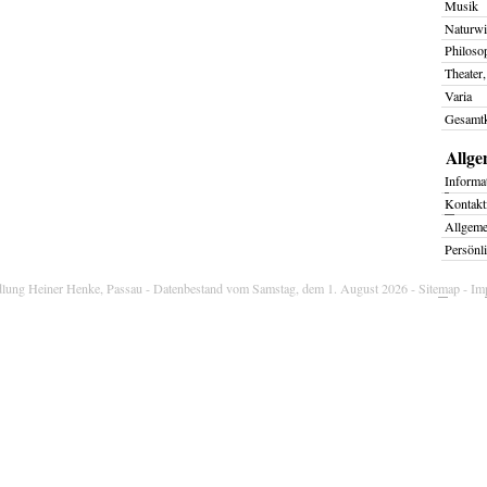
Musik
Naturwi
Philoso
Theater,
Varia
Gesamtk
Allge
I
nforma
K
ontakt
Allgem
Persönl
dlung Heiner Henke, Passau
- Datenbestand vom Samstag, dem 1. August 2026 -
Site
m
ap
-
Im