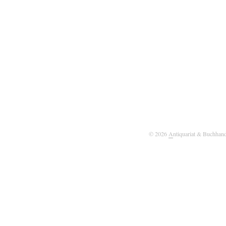
© 2026
A
ntiquariat & Buchhan