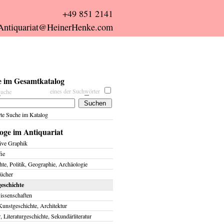
+49 851 2141
Antiquariat@HeinerHenke.com
 im Gesamtkatalog
eines der Such
w
örter
s
uche
rte Suche im Katalog
oge im Antiquariat
ive Graphik
fie
te, Politik, Geographie, Archäologie
ücher
eschichte
issenschaften
Kunstgeschichte, Architektur
r, Literaturgeschichte, Sekundärliteratur