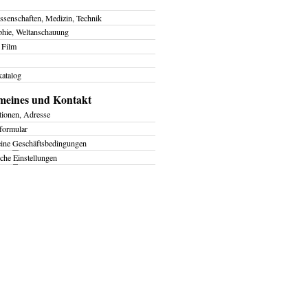
ssenschaften, Medizin, Technik
phie, Weltanschauung
 Film
atalog
meines und Kontakt
tionen, Adresse
formular
eine
G
eschäftsbedingungen
iche
E
instellungen