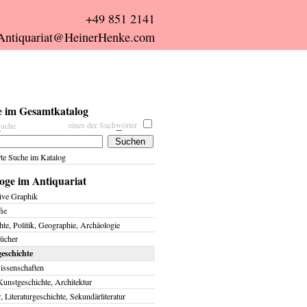
+49 851 2141
Antiquariat@HeinerHenke.com
 im Gesamtkatalog
eines der Such
w
örter
s
uche
rte Suche im Katalog
oge im Antiquariat
ive Graphik
fie
te, Politik, Geographie, Archäologie
ücher
eschichte
issenschaften
Kunstgeschichte, Architektur
r, Literaturgeschichte, Sekundärliteratur