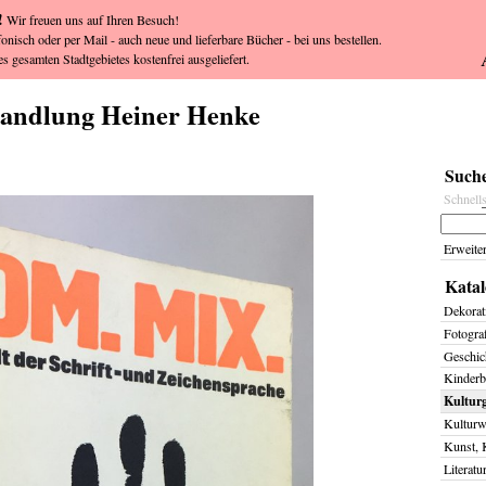
!
Wir freuen uns auf Ihren Besuch!
fonisch oder per Mail - auch neue und lieferbare Bücher - bei uns bestellen.
s gesamten Stadtgebietes kostenfrei ausgeliefert.
handlung Heiner Henke
Suche
Schnell
Erweite
Katal
Dekorat
Fotogra
Geschich
Kinderb
Kulturg
Kulturw
Kunst, 
Literatu