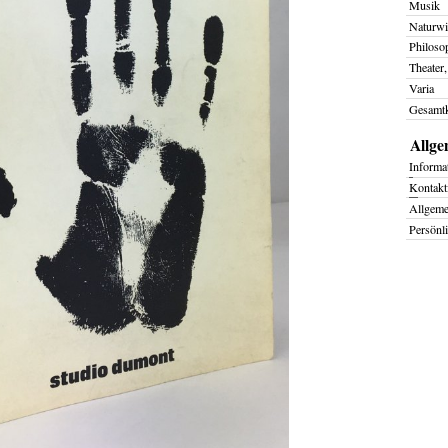
Musik
Naturwi
Philoso
Theater,
Varia
Gesamtk
Allge
I
nforma
K
ontakt
Allgem
Persönl