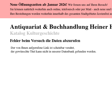
Neue Öffnungszeiten ab Januar 2026!
Wir freuen uns auf Ihren Besuch!
Sie können natürlich weiterhin auch online, telefonisch oder per Mail - auch neue und l
Ihre Bestellungen werden weiterhin innerhalb des gesamten Stadtgebietes kostenfrei au
Antiquariat & Buchhandlung Heiner 
Katalog Kulturgeschichte
Fehler beim Versuch die Daten abzurufen
Der von Ihnen aufgerufene Link ist scheinbar veraltet,
der gewünschte Titel kann nicht in unserer Datenbank gefunden werden.