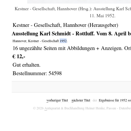
Kestner - Gesellschaft, Hannhover (Hrsg.): Ausstellung Karl Sch
11. Mai 1952.
Kestner - Gesellschaft, Hannhover (Herausgeber)
Ausstellung Karl Schmidt - Rottluff. Vom 8. April 
Hannover,
Kestner - Gesellschaft
1952
.
16 ungezählte Seiten mit Abbildungen + Anzeigen. Orig
€ 12,-
Gut erhalten.
Bestellnummer: 54598
v
orheriger Titel
n
ächster Titel
der
Ergebnisse für 1952 so
© 2026
A
ntiquariat & Buchhandlung Heiner Henke, Passau
- Datenbe