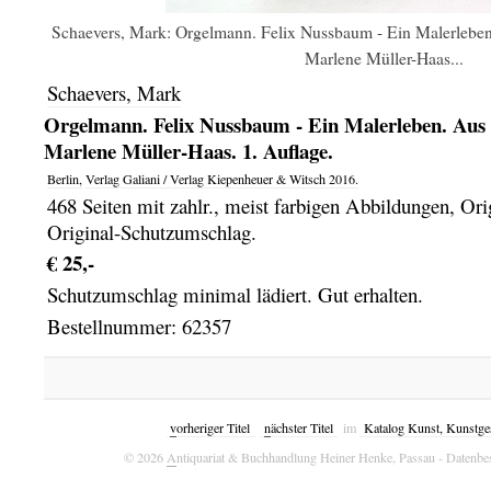
Schaevers, Mark: Orgelmann. Felix Nussbaum - Ein Malerlebe
Marlene Müller-Haas...
Schaevers, Mark
Orgelmann. Felix Nussbaum - Ein Malerleben. Aus
Marlene Müller-Haas. 1. Auflage.
Berlin,
Verlag Galiani / Verlag Kiepenheuer & Witsch
2016.
468 Seiten mit zahlr., meist farbigen Abbildungen, Or
Original-Schutzumschlag.
€ 25,-
Schutzumschlag minimal lädiert. Gut erhalten.
Bestellnummer: 62357
v
orheriger Titel
n
ächster Titel
im
Katalog Kunst, Kunstges
© 2026
A
ntiquariat & Buchhandlung Heiner Henke, Passau
- Datenbe