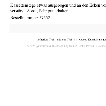
Kassettenstege etwas ausgebogen und an den Ecken von
verstärkt. Sonst, Sehr gut erhalten.
Bestellnummer: 57552
v
orheriger Titel
n
ächster Titel
im
Katalog Kunst, Kunstges
© 2026
A
ntiquariat & Buchhandlung Heiner Henke, Passau
- Datenbe