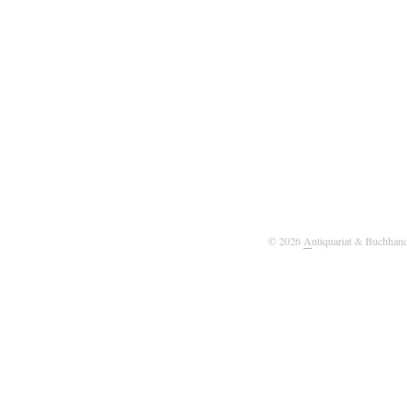
© 2026
A
ntiquariat & Buchhan