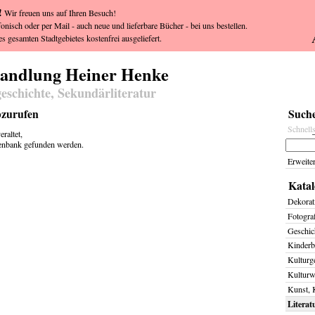
!
Wir freuen uns auf Ihren Besuch!
fonisch oder per Mail - auch neue und lieferbare Bücher - bei uns bestellen.
s gesamten Stadtgebietes kostenfrei ausgeliefert.
handlung Heiner Henke
geschichte, Sekundärliteratur
bzurufen
Suche
Schnell
raltet,
tenbank gefunden werden.
Erweite
Katal
Dekorat
Fotogra
Geschich
Kinderb
Kulturg
Kulturw
Kunst, 
Literat