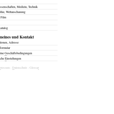
ssenschaften, Medizin, Technik
phie, Weltanschauung
 Film
atalog
meines und Kontakt
tionen, Adresse
formular
eine
G
eschäftsbedingungen
iche
E
instellungen
p
ressum
-
D
atenschutz
-
Glossa
r