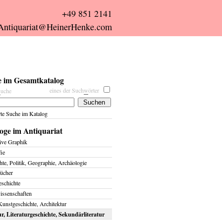
+49 851 2141
Antiquariat@HeinerHenke.com
 im Gesamtkatalog
eines der Such
w
örter
s
uche
rte Suche im Katalog
oge im Antiquariat
ive Graphik
fie
te, Politik, Geographie, Archäologie
ücher
eschichte
issenschaften
Kunstgeschichte, Architektur
ur, Literaturgeschichte, Sekundärliteratur