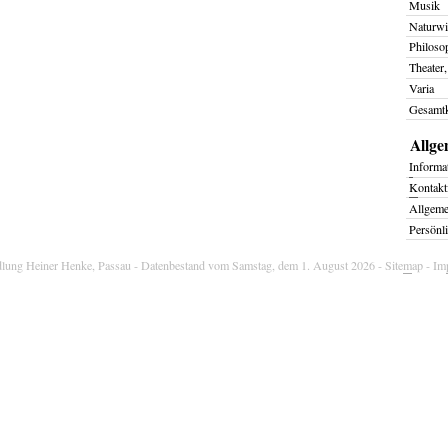
Musik
Naturwi
Philoso
Theater,
Varia
Gesamtk
Allge
I
nforma
K
ontakt
Allgem
Persönl
dlung Heiner Henke, Passau
- Datenbestand vom Samstag, dem 1. August 2026 -
Site
m
ap
-
Im