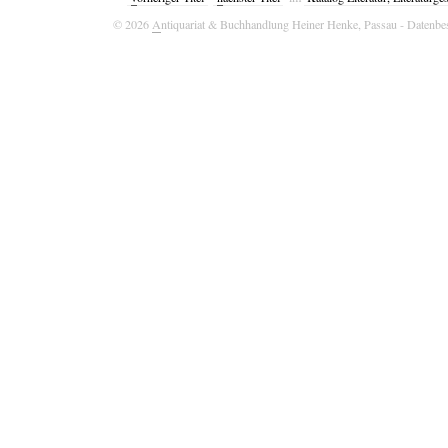
© 2026
A
ntiquariat & Buchhandlung Heiner Henke, Passau
- Datenbe