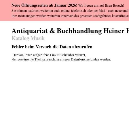
Neue Öffnungszeiten ab Januar 2026!
Wir freuen uns auf Ihren Besuch!
Sie können natürlich weiterhin auch online, telefonisch oder per Mail - auch neue und l
Ihre Bestellungen werden weiterhin innerhalb des gesamten Stadtgebietes kostenfrei au
Antiquariat & Buchhandlung Heiner 
Katalog Musik
Fehler beim Versuch die Daten abzurufen
Der von Ihnen aufgerufene Link ist scheinbar veraltet,
der gewünschte Titel kann nicht in unserer Datenbank gefunden werden.