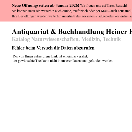
Neue Öffnungszeiten ab Januar 2026!
Wir freuen uns auf Ihren Besuch!
Sie können natürlich weiterhin auch online, telefonisch oder per Mail - auch neue und l
Ihre Bestellungen werden weiterhin innerhalb des gesamten Stadtgebietes kostenfrei au
Antiquariat & Buchhandlung Heiner 
Katalog Naturwissenschaften, Medizin, Technik
Fehler beim Versuch die Daten abzurufen
Der von Ihnen aufgerufene Link ist scheinbar veraltet,
der gewünschte Titel kann nicht in unserer Datenbank gefunden werden.