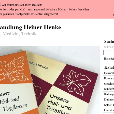
!
Wir freuen uns auf Ihren Besuch!
fonisch oder per Mail - auch neue und lieferbare Bücher - bei uns bestellen.
s gesamten Stadtgebietes kostenfrei ausgeliefert.
handlung Heiner Henke
, Medizin, Technik
Suche
Schnell
Erweite
Katal
Dekorat
Fotogra
Geschich
Kinderb
Kulturg
Kulturw
Kunst, 
Literatu