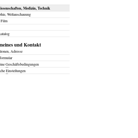
ssenschaften, Medizin, Technik
phie, Weltanschauung
 Film
atalog
meines und Kontakt
tionen, Adresse
formular
eine
G
eschäftsbedingungen
iche
E
instellungen