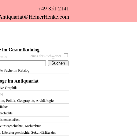
+49 851 2141
Antiquariat@HeinerHenke.com
 im Gesamtkatalog
eines der Such
w
örter
s
uche
rte Suche im Katalog
oge im Antiquariat
ive Graphik
fie
te, Politik, Geographie, Archäologie
ücher
eschichte
issenschaften
Kunstgeschichte, Architektur
r, Literaturgeschichte, Sekundärliteratur