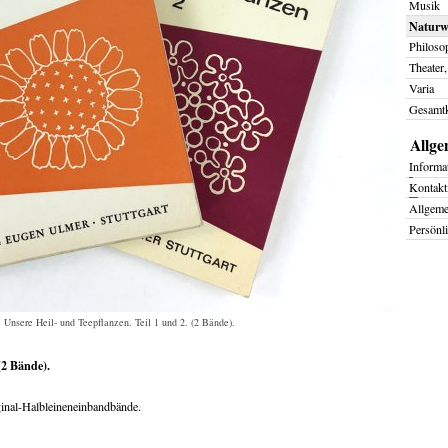
Musik
Naturwi
Philoso
Theater,
Varia
Gesamtk
Allge
I
nforma
K
ontakt
Allgem
Persönl
 Unsere Heil- und Teepflanzen. Teil 1 und 2. (2 Bände).
(2 Bände).
ginal-Halbleineneinbandbände.