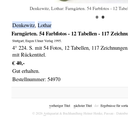
Denkewitz, Lothar: Farngärten. 54 Farbfotos - 12 Tabe
Denkewitz
,
Lothar
Farngärten. 54 Farbfotos - 12 Tabellen - 117 Zeichn
Stuttgart,
Eugen Ulmer Verlag
1995.
4°
224. S. mit 54 Fotos, 12 Tabellen, 117 Zeichnungen
mit Rückentitel.
€ 40,-
Gut erhalten.
Bestellnummer: 54970
v
orheriger Titel
n
ächster Titel
der
Ergebnisse für sorti
© 2026
A
ntiquariat & Buchhandlung Heiner Henke, Passau
- Datenbe