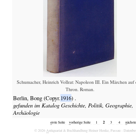
Schumacher, Heinrich Vollrat: Napoleon III. Ein Märchen auf
Thron. Roman.
Berlin,
Bong
(Copyr.
1916
)
.
gefunden im Katalog
Geschichte, Politik, Geographie,
Archäologie
2
e
rste Seite
v
orherige Seite
1
3
4
n
ächste
© 2026
A
ntiquariat & Buchhandlung Heiner Henke, Passau
- Datenbe