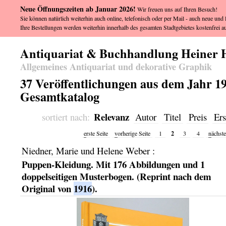
Neue Öffnungszeiten ab Januar 2026!
Wir freuen uns auf Ihren Besuch!
Sie können natürlich weiterhin auch online, telefonisch oder per Mail - auch neue und l
Ihre Bestellungen werden weiterhin innerhalb des gesamten Stadtgebietes kostenfrei au
Antiquariat & Buchhandlung Heiner 
Allgemeines Antiquariat und dekorative Graphik
37 Veröffentlichungen aus dem Jahr 191
Gesamtkatalog
Relevanz
sortiert nach:
Autor
Titel
Preis
Ers
2
e
rste Seite
v
orherige Seite
1
3
4
n
ächste
Niedner, Marie und Helene Weber
:
Puppen-Kleidung. Mit 176 Abbildungen und 1
doppelseitigen Musterbogen. (Reprint nach dem
Original von
1916
).