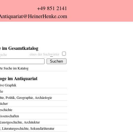
+49 851 2141
Antiquariat@HeinerHenke.com
 im Gesamtkatalog
eines der Such
w
örter
s
uche
rte Suche im Katalog
oge im Antiquariat
ive Graphik
fie
te, Politik, Geographie, Archäologie
ücher
eschichte
issenschaften
Kunstgeschichte, Architektur
r, Literaturgeschichte, Sekundärliteratur