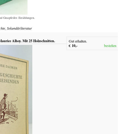
d Graspfeifer. Erzählungen.
chte, Sekundärliteratur
aurice Alhoy. Mit 25 Holzschnitten.
Gut erhalten.
€ 10,-
bestellen