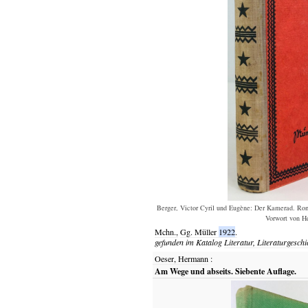
Berger, Victor Cyril und Eugène: Der Kamerad. Rom
Vorwort von He
Mchn.,
Gg. Müller
1922
.
gefunden im Katalog
Literatur, Literaturgeschi
Oeser, Hermann
:
Am Wege und abseits. Siebente Auflage.