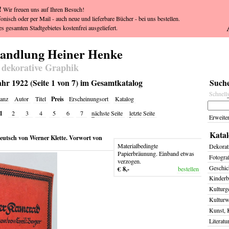
!
Wir freuen uns auf Ihren Besuch!
fonisch oder per Mail - auch neue und lieferbare Bücher - bei uns bestellen.
s gesamten Stadtgebietes kostenfrei ausgeliefert.
handlung Heiner Henke
 dekorative Graphik
hr 1922 (Seite 1 von 7) im Gesamtkatalog
Suche
Schnell
Preis
anz
Autor
Titel
Erscheinungsort
Katalog
1
2
3
4
5
6
7
n
ächste Seite
l
etzte Seite
Erweite
Katal
eutsch von Werner Klette. Vorwort von
Materialbedingte
Dekorat
Papierbräunung. Einband etwas
Fotogra
verzogen.
Geschich
€ 8,-
bestellen
Kinderb
Kulturg
Kulturw
Kunst, 
Literatu