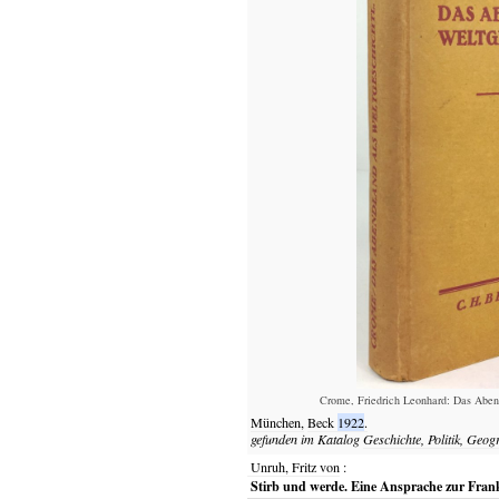
Crome, Friedrich Leonhard: Das Abend
München,
Beck
1922
.
gefunden im Katalog
Geschichte, Politik, Geog
Unruh, Fritz von
:
Stirb und werde. Eine Ansprache zur Fran