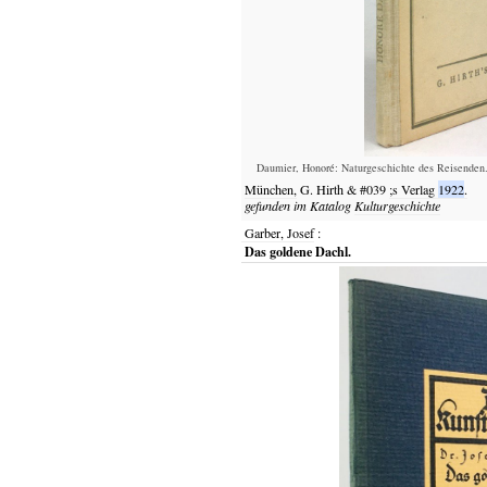
Daumier, Honoré: Naturgeschichte des Reisenden.
München,
G.
Hirth
&
#039
;s
Verlag
1922
.
gefunden im Katalog
Kulturgeschichte
Garber, Josef
:
Das goldene Dachl.