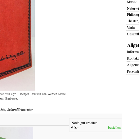
Musik
Naturwi
Philoso
Theater,
Varia
Gesamtk
Allge
I
nforma
K
ontakt
Allgem
Persönl
an von Cyril - Berger. Deutsch von Werner Klette.
nri Barbusse.
chte, Sekundärliteratur
Noch gut erhalten.
€ 8,-
bestellen