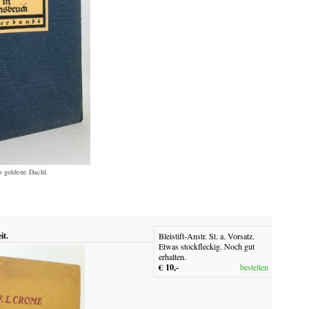
s goldene Dachl.
it.
Bleistift-Anstr. St. a. Vorsatz.
Etwas stockfleckig. Noch gut
erhalten.
€ 10,-
bestellen