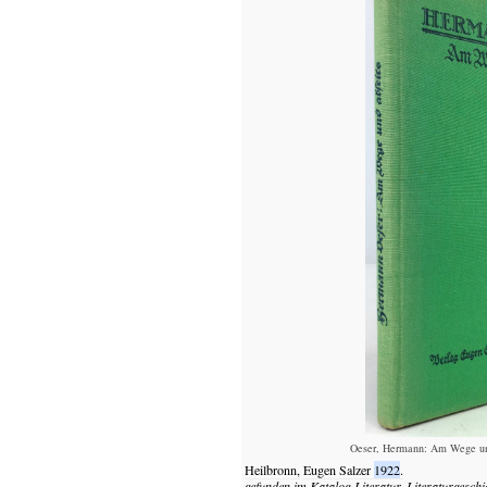
Oeser, Hermann: Am Wege und
Heilbronn,
Eugen Salzer
1922
.
gefunden im Katalog
Literatur, Literaturgeschi