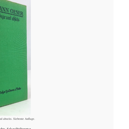
 abseits. Siebente Auflage.
chte, Sekundärliteratur