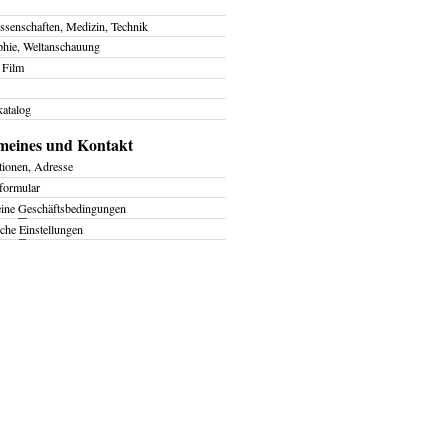
ssenschaften, Medizin, Technik
phie, Weltanschauung
 Film
atalog
meines und Kontakt
tionen, Adresse
formular
eine
G
eschäftsbedingungen
iche
E
instellungen