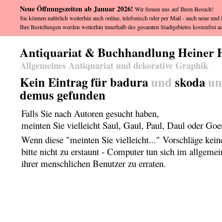
Neue Öffnungszeiten ab Januar 2026!
Wir freuen uns auf Ihren Besuch!
Sie können natürlich weiterhin auch online, telefonisch oder per Mail - auch neue und l
Ihre Bestellungen werden weiterhin innerhalb des gesamten Stadtgebietes kostenfrei au
Antiquariat & Buchhandlung Heiner 
Allgemeines Antiquariat und dekorative Graphik
Kein Eintrag für badura
und
skoda
u
demus gefunden
Falls Sie nach Autoren gesucht haben,
meinten Sie vielleicht
Saul
,
Gaul
,
Paul
,
Daul
oder
Goe
Wenn diese "meinten Sie vielleicht..." Vorschläge kein
bitte nicht zu erstaunt - Computer tun sich im allgem
ihrer menschlichen Benutzer zu erraten.