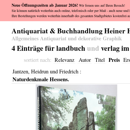
Neue Öffnungszeiten ab Januar 2026!
Wir freuen uns auf Ihren Besuch!
Sie können natürlich weiterhin auch online, telefonisch oder per Mail - auch neue und l
Ihre Bestellungen werden weiterhin innerhalb des gesamten Stadtgebietes kostenfrei au
Antiquariat & Buchhandlung Heiner 
Allgemeines Antiquariat und dekorative Graphik
4 Einträge für landbuch
und
verlag im
Preis
sortiert nach:
Relevanz
Autor
Titel
Er
Jantzen, Heidrun und Friedrich
:
Naturdenkmale Hessens.