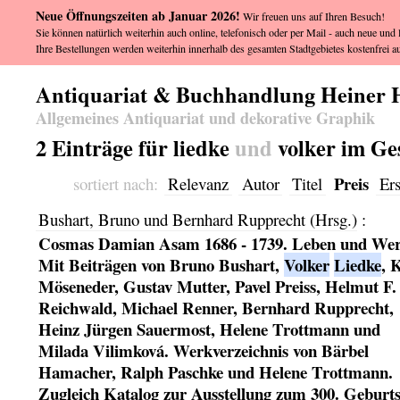
Neue Öffnungszeiten ab Januar 2026!
Wir freuen uns auf Ihren Besuch!
Sie können natürlich weiterhin auch online, telefonisch oder per Mail - auch neue und l
Ihre Bestellungen werden weiterhin innerhalb des gesamten Stadtgebietes kostenfrei au
Antiquariat & Buchhandlung Heiner 
Allgemeines Antiquariat und dekorative Graphik
2 Einträge für liedke
und
volker im Ge
Preis
sortiert nach:
Relevanz
Autor
Titel
Er
Bushart, Bruno und Bernhard Rupprecht (Hrsg.)
:
Cosmas Damian Asam 1686 - 1739. Leben und Wer
Mit Beiträgen von Bruno Bushart,
Volker
Liedke
, 
Möseneder, Gustav Mutter, Pavel Preiss, Helmut F.
Reichwald, Michael Renner, Bernhard Rupprecht,
Heinz Jürgen Sauermost, Helene Trottmann und
Milada Vilimková. Werkverzeichnis von Bärbel
Hamacher, Ralph Paschke und Helene Trottmann.
Zugleich Katalog zur Ausstellung zum 300. Geburts