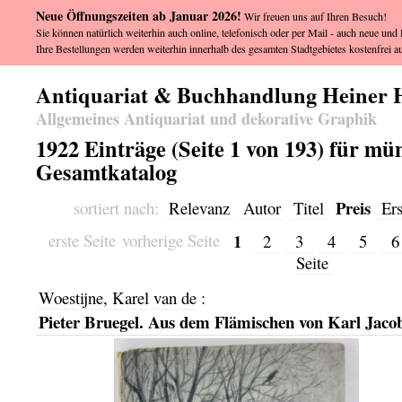
Neue Öffnungszeiten ab Januar 2026!
Wir freuen uns auf Ihren Besuch!
Sie können natürlich weiterhin auch online, telefonisch oder per Mail - auch neue und l
Ihre Bestellungen werden weiterhin innerhalb des gesamten Stadtgebietes kostenfrei au
Antiquariat & Buchhandlung Heiner 
Allgemeines Antiquariat und dekorative Graphik
1922 Einträge (Seite 1 von 193) für m
Gesamtkatalog
Preis
sortiert nach:
Relevanz
Autor
Titel
Er
1
erste Seite
vorherige Seite
2
3
4
5
Seite
Woestijne, Karel van de
:
Pieter Bruegel. Aus dem Flämischen von Karl Jacob