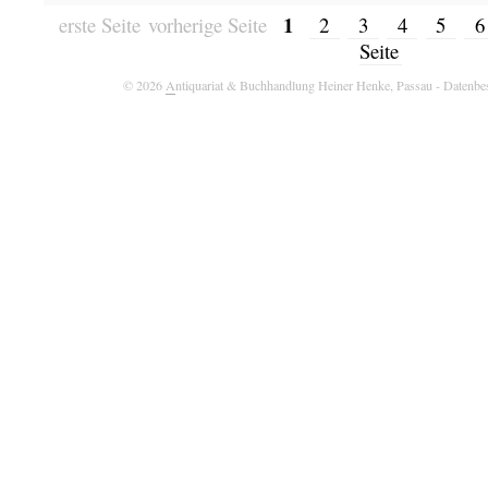
1
erste Seite
vorherige Seite
2
3
4
5
Seite
© 2026
A
ntiquariat & Buchhandlung Heiner Henke, Passau
- Datenbe