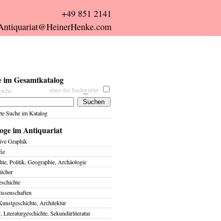
+49 851 2141
Antiquariat@HeinerHenke.com
 im Gesamtkatalog
eines der Such
w
örter
s
uche
rte Suche im Katalog
oge im Antiquariat
ive Graphik
fie
te, Politik, Geographie, Archäologie
ücher
eschichte
issenschaften
Kunstgeschichte, Architektur
r, Literaturgeschichte, Sekundärliteratur