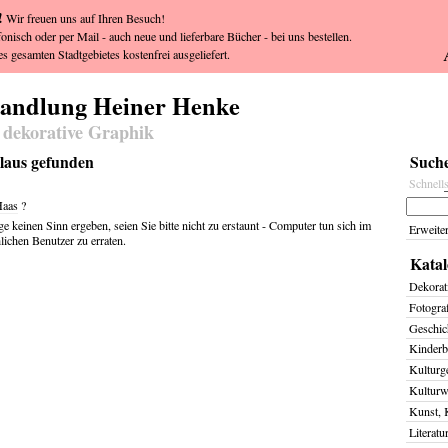
!
Wir freuen uns auf Ihren Besuch!
fonisch oder per Mail - auch neue und lieferbare Bücher - bei uns bestellen.
s gesamten Stadtgebietes kostenfrei ausgeliefert.
handlung Heiner Henke
 dekorative Graphik
laus gefunden
Suche
Schnell
aas
?
ge keinen Sinn ergeben, seien Sie bitte nicht zu erstaunt - Computer tun sich im
Erweite
ichen Benutzer zu erraten.
Katal
Dekorat
Fotogra
Geschich
Kinderb
Kulturg
Kulturw
Kunst, 
Literatu