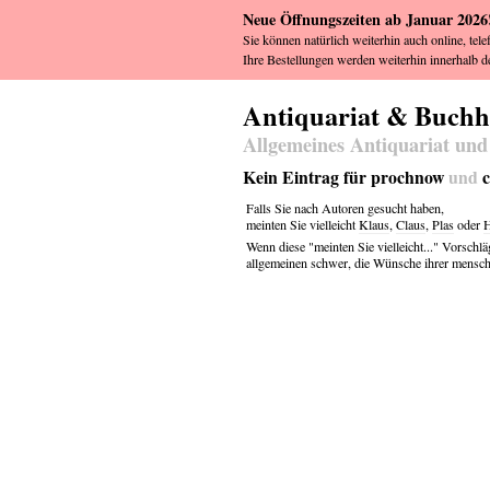
Neue Öffnungszeiten ab Januar 2026
Sie können natürlich weiterhin auch online, tele
Ihre Bestellungen werden weiterhin innerhalb de
Antiquariat & Buch
Allgemeines Antiquariat und
Kein Eintrag für prochnow
und
c
Falls Sie nach Autoren gesucht haben,
meinten Sie vielleicht
Klaus
,
Claus
,
Plas
oder
H
Wenn diese "meinten Sie vielleicht..." Vorschlä
allgemeinen schwer, die Wünsche ihrer menschl