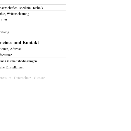
ssenschaften, Medizin, Technik
phie, Weltanschauung
 Film
atalog
meines und Kontakt
tionen, Adresse
formular
eine
G
eschäftsbedingungen
iche
E
instellungen
p
ressum
-
D
atenschutz
-
Glossa
r