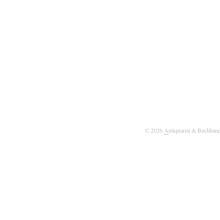
© 2026
A
ntiquariat & Buchhan