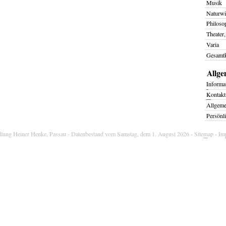
Musik
Naturwi
Philoso
Theater,
Varia
Gesamtk
Allge
I
nforma
K
ontakt
Allgem
Persönl
dlung Heiner Henke, Passau
- Datenbestand vom Samstag, dem 1. August 2026 -
Site
m
ap
-
Im