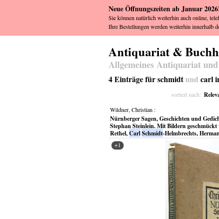
Neue Öffnungszeiten ab Januar 2026
Sie können natürlich weiterhin auch online, tele
Ihre Bestellungen werden weiterhin innerhalb de
Antiquariat & Buch
Allgemeines Antiquariat und
4 Einträge für schmidt
und
carl 
Relev
sortiert nach:
Wildner, Christian
:
Nürnberger Sagen, Geschichten und Gedich
Stephan Steinlein. Mit Bildern geschmückt
Rethel,
Carl
Schmidt
-Helmbrechts, Herman
+1