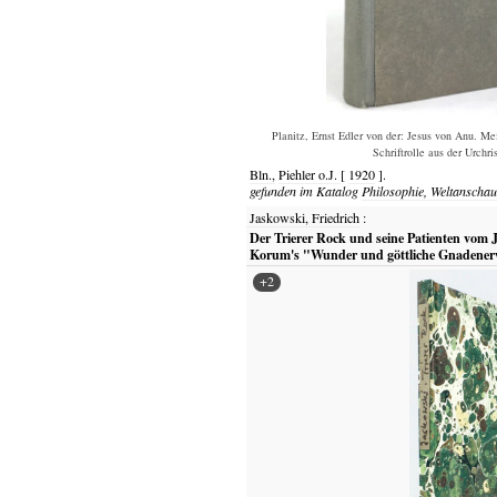
Planitz, Ernst Edler von der: Jesus von Anu. Me
Schriftrolle aus der Urchris
Bln.,
Piehler o.J.
[
1920
].
gefunden im Katalog
Philosophie, Weltanscha
Jaskowski, Friedrich
:
Der Trierer Rock und seine Patienten vom J
Korum's "Wunder und göttliche Gnadener
+2