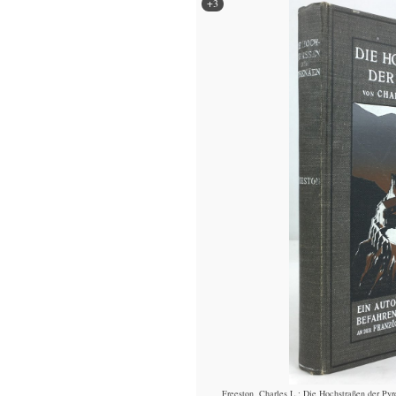
+3
Freeston, Charles L.: Die Hochstraßen der Py