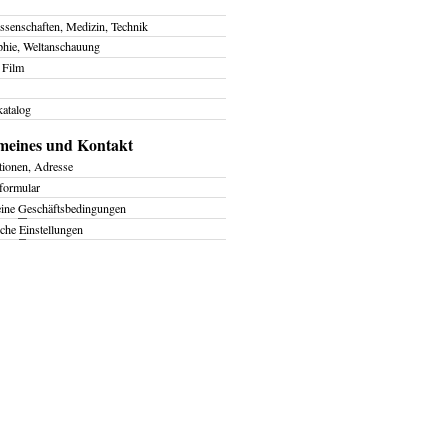
ssenschaften, Medizin, Technik
phie, Weltanschauung
 Film
atalog
meines und Kontakt
tionen, Adresse
formular
eine
G
eschäftsbedingungen
iche
E
instellungen