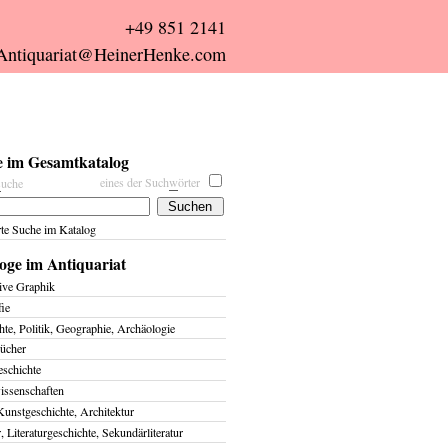
+49 851 2141
Antiquariat@HeinerHenke.com
 im Gesamtkatalog
eines der Such
w
örter
s
uche
rte Suche im Katalog
oge im Antiquariat
ive Graphik
fie
te, Politik, Geographie, Archäologie
ücher
eschichte
issenschaften
Kunstgeschichte, Architektur
r, Literaturgeschichte, Sekundärliteratur