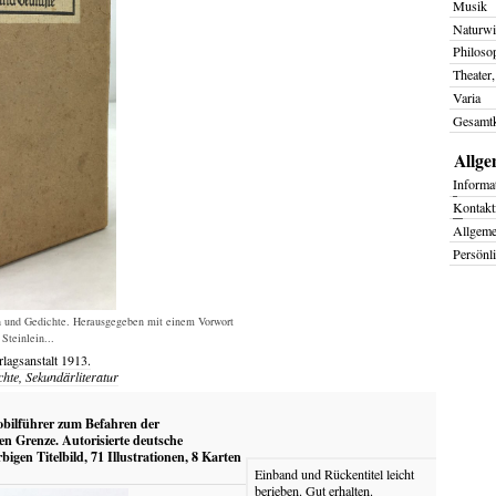
Musik
Naturwi
Philoso
Theater,
Varia
Gesamtk
Allge
I
nforma
K
ontakt
Allgem
Persönl
n und Gedichte. Herausgegeben mit einem Vorwort
Steinlein...
lagsanstalt
1913.
chte, Sekundärliteratur
bilführer zum Befahren der
n Grenze. Autorisierte deutsche
igen Titelbild, 71 Illustrationen, 8 Karten
Einband und Rückentitel leicht
berieben. Gut erhalten.