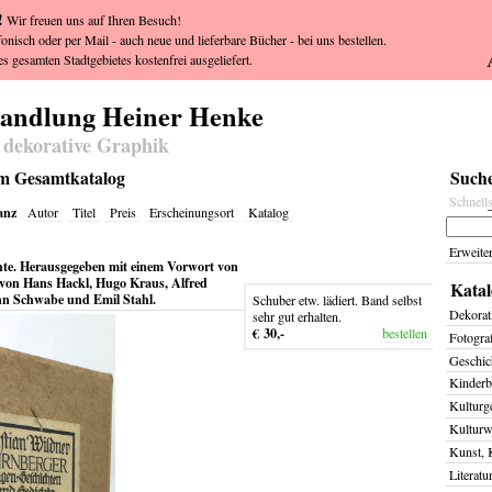
!
Wir freuen uns auf Ihren Besuch!
fonisch oder per Mail - auch neue und lieferbare Bücher - bei uns bestellen.
s gesamten Stadtgebietes kostenfrei ausgeliefert.
handlung Heiner Henke
 dekorative Graphik
im Gesamtkatalog
Suche
Schnell
anz
Autor
Titel
Preis
Erscheinungsort
Katalog
Erweite
te. Herausgegeben mit einem Vorwort von
 von Hans Hackl, Hugo Kraus, Alfred
Katal
n Schwabe und Emil Stahl.
Schuber etw. lädiert. Band selbst
Dekorat
sehr gut erhalten.
€ 30,-
bestellen
Fotogra
Geschich
Kinderb
Kulturg
Kulturw
Kunst, 
Literatu