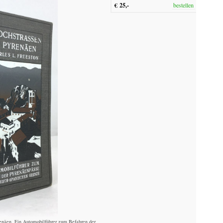
€ 25,-
bestellen
renäen. Ein Automobilführer zum Befahren der