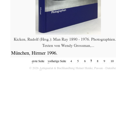
Kicken, Rudolf (Hrsg.): Man Ray 1890 - 1976. Photographien.
Texten von Wendy Grossman,...
München,
Hirmer
1996.
7
e
rste Seite
v
orherige Seite
4
5
6
8
9
10
© 2026
A
ntiquariat & Buchhandlung Heiner Henke, Passau
- Datenbe