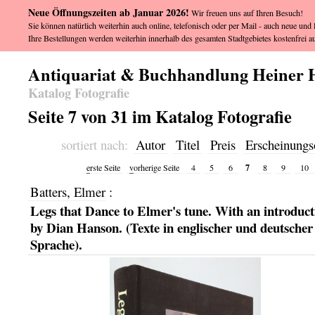
Neue Öffnungszeiten ab Januar 2026!
Wir freuen uns auf Ihren Besuch!
Sie können natürlich weiterhin auch online, telefonisch oder per Mail - auch neue und l
Ihre Bestellungen werden weiterhin innerhalb des gesamten Stadtgebietes kostenfrei au
Antiquariat & Buchhandlung Heiner 
Katalog Fotografie
Seite 7 von 31 im Katalog Fotografie
sortiert nach:
Autor
Titel
Preis
Erscheinungs
7
e
rste Seite
v
orherige Seite
4
5
6
8
9
10
Batters, Elmer
:
Legs that Dance to Elmer's tune. With an introduct
by Dian Hanson. (Texte in englischer und deutscher
Sprache).