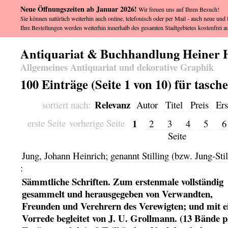
Neue Öffnungszeiten ab Januar 2026!
Wir freuen uns auf Ihren Besuch!
Sie können natürlich weiterhin auch online, telefonisch oder per Mail - auch neue und l
Ihre Bestellungen werden weiterhin innerhalb des gesamten Stadtgebietes kostenfrei au
Antiquariat & Buchhandlung Heiner 
Allgemeines Antiquariat und dekorative Graphik
100 Einträge (Seite 1 von 10) für tasc
Relevanz
sortiert nach:
Autor
Titel
Preis
Ers
1
erste Seite
vorherige Seite
2
3
4
5
Seite
Jung, Johann Heinrich; genannt Stilling (bzw. Jung-Stil
:
Sämmtliche Schriften. Zum erstenmale vollständig
gesammelt und herausgegeben von Verwandten,
Freunden und Verehrern des Verewigten; und mit e
Vorrede begleitet von J. U. Grollmann. (13 Bände p