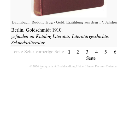
Baumbach, Rudolf: Trug - Gold. Erzählung aus dem 17. Jahrhun
Berlin,
Goldschmidt
1910.
gefunden im Katalog
Literatur, Literaturgeschichte,
Sekundärliteratur
1
erste Seite
vorherige Seite
2
3
4
5
Seite
© 2026
A
ntiquariat & Buchhandlung Heiner Henke, Passau
- Datenbe