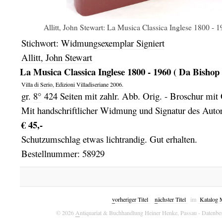
Allitt, John Stewart: La Musica Classica Inglese 1800 - 1
Stichwort:
Widmungsexemplar Signiert
Allitt, John Stewart
La Musica Classica Inglese 1800 - 1960 ( Da Bishop 
Villa di Serio,
Edizioni Villadiseriane
2006.
gr.
8°
424 Seiten mit zahlr. Abb. Orig. - Broschur mit
Mit handschriftlicher Widmung und Signatur des Autors
€ 45,-
Schutzumschlag etwas lichtrandig. Gut erhalten.
Bestellnummer: 58929
v
orheriger Titel
n
ächster Titel
im
Katalog 
© 2026
A
ntiquariat & Buchhandlung Heiner Henke, Passau
- Datenbe