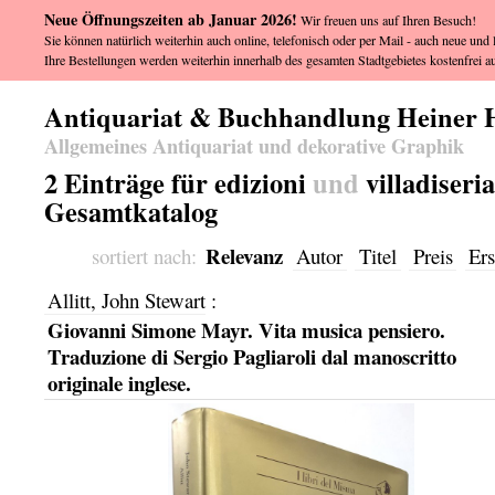
Neue Öffnungszeiten ab Januar 2026!
Wir freuen uns auf Ihren Besuch!
Sie können natürlich weiterhin auch online, telefonisch oder per Mail - auch neue und l
Ihre Bestellungen werden weiterhin innerhalb des gesamten Stadtgebietes kostenfrei au
Antiquariat & Buchhandlung Heiner 
Allgemeines Antiquariat und dekorative Graphik
2 Einträge für edizioni
und
villadiseri
Gesamtkatalog
Relevanz
sortiert nach:
Autor
Titel
Preis
Ers
Allitt, John Stewart
:
Giovanni Simone Mayr. Vita musica pensiero.
Traduzione di Sergio Pagliaroli dal manoscritto
originale inglese.