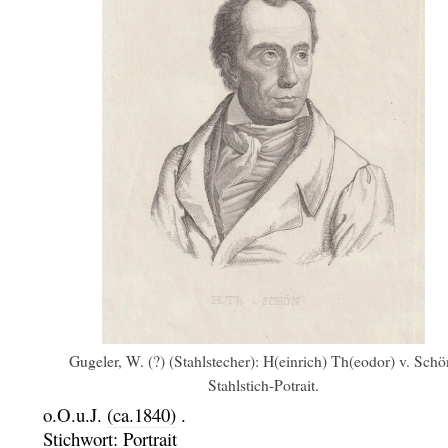
Gugeler, W. (?) (Stahlstecher): H(einrich) Th(eodor) v. Schö
Stahlstich-Potrait.
o.O.u.J.
(ca.1840)
.
Stichwort:
Portrait