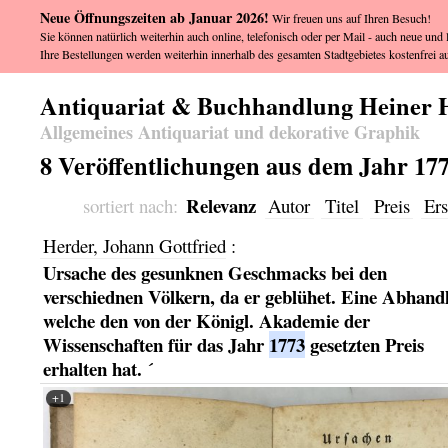
Neue Öffnungszeiten ab Januar 2026!
Wir freuen uns auf Ihren Besuch!
Sie können natürlich weiterhin auch online, telefonisch oder per Mail - auch neue und l
Ihre Bestellungen werden weiterhin innerhalb des gesamten Stadtgebietes kostenfrei au
Antiquariat & Buchhandlung Heiner 
Allgemeines Antiquariat und dekorative Graphik
8 Veröffentlichungen aus dem Jahr 17
Relevanz
sortiert nach:
Autor
Titel
Preis
Ers
Herder, Johann Gottfried
:
Ursache des gesunknen Geschmacks bei den
verschiednen Völkern, da er geblühet. Eine Abhand
welche den von der Königl. Akademie der
Wissenschaften für das Jahr
1773
gesetzten Preis
erhalten hat. ´
+1