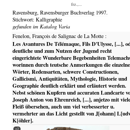
frz.,...
Ravensburg,
Ravensburger Buchverlag
1997.
Stichwort:
Kalligraphie
gefunden im Katalog
Varia
Fenelon, François de Salignac de La Motte
:
Les Avantures De Télémaque, Fils D'Ulysse, [...], o
deutliche und zum Nutzen der Jugend recht
eingerichtete Wunderbare Begebenheiten Telemachs
worinnen durch teutsche Anmerkungen die einzelne
Wörter, Redensarten, schwere Constructionen,
Gallicismi, Antiquitäten, Mythologie, Historie und
Geographie deutlich erklärt und erläutert werden.
Nebst schönen Kupfern und accuraten Landcarte v
Joseph Anton von Ehrenreich, [...], anjetzo mit vie
Fleiß übersehen, auch um viel verbesserter u.
vermehrter an das Licht gestellt von J[ohann] L[ud
K[öhler].
+2