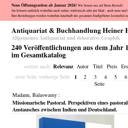
Neue Öffnungszeiten ab Januar 2026!
Wir freuen uns auf Ihren Besuch!
Sie können natürlich weiterhin auch online, telefonisch oder per Mail - auch neue und l
Ihre Bestellungen werden weiterhin innerhalb des gesamten Stadtgebietes kostenfrei au
Antiquariat & Buchhandlung Heiner 
Allgemeines Antiquariat und dekorative Graphik
240 Veröffentlichungen aus dem Jahr 19
im Gesamtkatalog
Relevanz
sortiert nach:
Autor
Titel
Preis
Ers
1
erste Seite
vorherige Seite
2
3
4
5
Seite
Madanu, Balaswamy
:
Missionarische Pastoral. Perspektiven eines pastora
Austausches zwischen Indien und Deutschland.