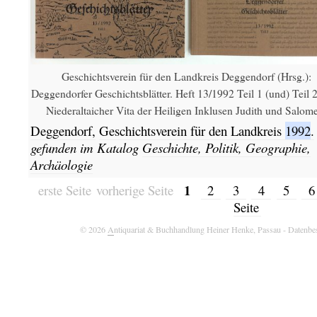
Geschichtsverein für den Landkreis Deggendorf (Hrsg.):
Deggendorfer Geschichtsblätter. Heft 13/1992 Teil 1 (und) Teil 2
Niederaltaicher Vita der Heiligen Inklusen Judith und Salome
Deggendorf,
Geschichtsverein für den Landkreis
1992
.
gefunden im Katalog
Geschichte, Politik, Geographie,
Archäologie
1
erste Seite
vorherige Seite
2
3
4
5
Seite
© 2026
A
ntiquariat & Buchhandlung Heiner Henke, Passau
- Datenbe