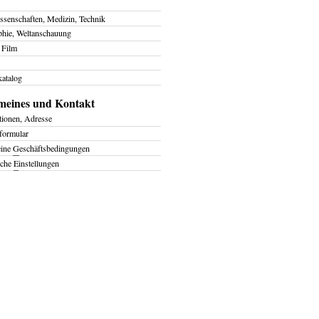
ssenschaften, Medizin, Technik
phie, Weltanschauung
 Film
atalog
meines und Kontakt
tionen, Adresse
formular
eine
G
eschäftsbedingungen
iche
E
instellungen