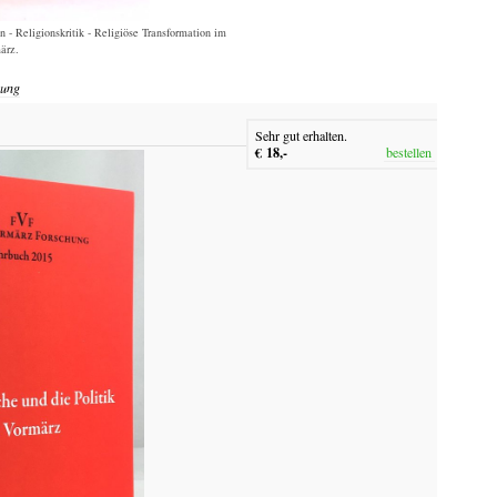
n - Religionskritik - Religiöse Transformation im
ärz.
uung
Sehr gut erhalten.
€ 18,-
bestellen