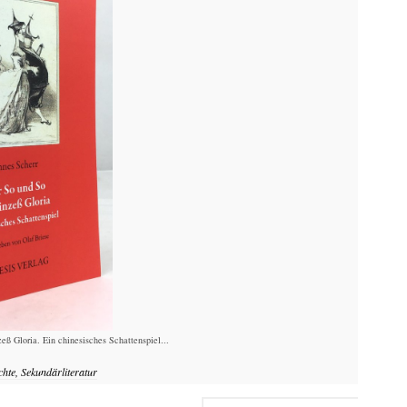
eß Gloria. Ein chinesisches Schattenspiel...
chte, Sekundärliteratur