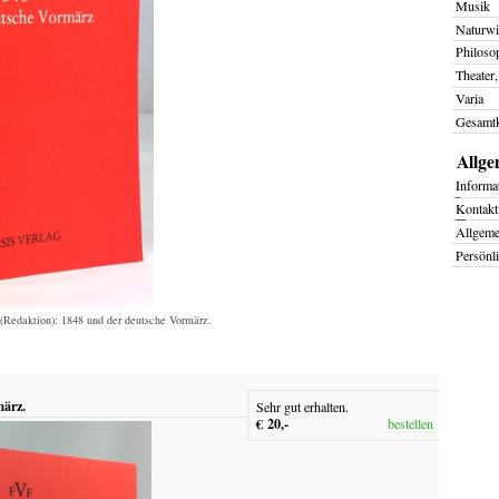
Musik
Naturwi
Philoso
Theater,
Varia
Gesamtk
Allge
I
nforma
K
ontakt
Allgem
Persönl
 (Redaktion): 1848 und der deutsche Vormärz.
ärz.
Sehr gut erhalten.
€ 20,-
bestellen