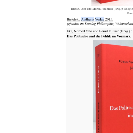
Briese, Olaf und Martin Friedrich (Hrsg.): Religio
Vorm
Bielefeld,
Aisthesis
Verlag
2015.
gefunden im Katalog
Philosophie, Weltanscha
Eke, Norbert Otto und Bernd Füllner (Hrsg.)
:
Das Politische und die Politik im Vormärz.