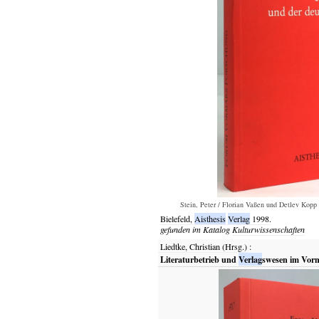
Stein, Peter / Florian Vaßen und Detlev Kopp
Bielefeld,
Aisthesis
Verlag
1998.
gefunden im Katalog
Kulturwissenschaften
Liedtke, Christian (Hrsg.)
:
Literaturbetrieb und
Verlag
swesen im Vorm