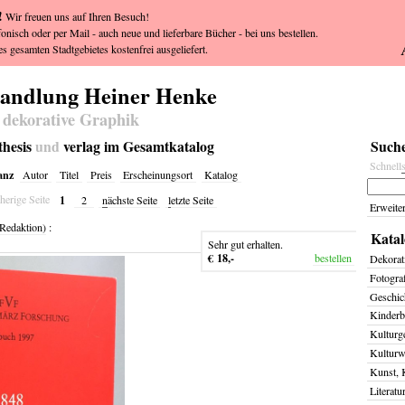
!
Wir freuen uns auf Ihren Besuch!
fonisch oder per Mail - auch neue und lieferbare Bücher - bei uns bestellen.
s gesamten Stadtgebietes kostenfrei ausgeliefert.
handlung Heiner Henke
 dekorative Graphik
sthesis
und
verlag im Gesamtkatalog
Suche
Schnell
anz
Autor
Titel
Preis
Erscheinungsort
Katalog
1
herige Seite
2
n
ächste Seite
l
etzte Seite
Erweite
(Redaktion)
:
Katal
Sehr gut erhalten.
€ 18,-
bestellen
Dekorat
Fotogra
Geschich
Kinderb
Kulturg
Kulturw
Kunst, 
Literatu