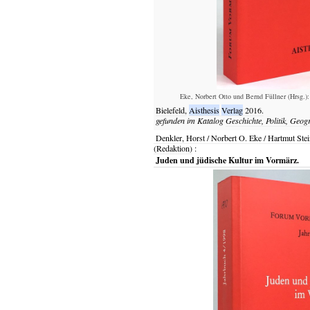
Eke, Norbert Otto und Bernd Füllner (Hrsg.):
Bielefeld,
Aisthesis
Verlag
2016.
gefunden im Katalog
Geschichte, Politik, Geog
Denkler, Horst / Norbert O. Eke / Hartmut St
(Redaktion)
:
Juden und jüdische Kultur im Vormärz.