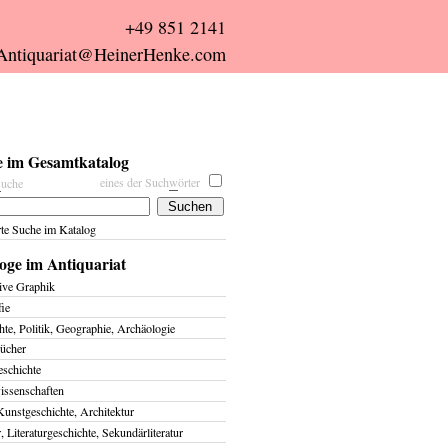
+49 851 2141
Antiquariat@HeinerHenke.com
 im Gesamtkatalog
eines der Such
w
örter
s
uche
rte Suche im Katalog
oge im Antiquariat
ive Graphik
fie
te, Politik, Geographie, Archäologie
ücher
eschichte
issenschaften
Kunstgeschichte, Architektur
r, Literaturgeschichte, Sekundärliteratur