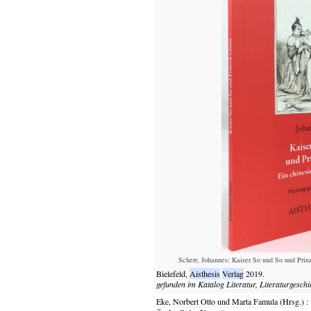
Scherr, Johannes: Kaiser So und So und Prinz
Bielefeld,
Aisthesis
Verlag
2019.
gefunden im Katalog
Literatur, Literaturgeschi
Eke, Norbert Otto und Marta Famula (Hrsg.)
: