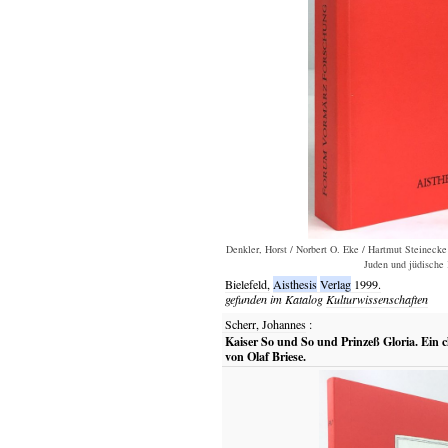
Denkler, Horst / Norbert O. Eke / Hartmut Steineck
Juden und jüdische 
Bielefeld,
Aisthesis
Verlag
1999.
gefunden im Katalog
Kulturwissenschaften
Scherr, Johannes
:
Kaiser So und So und Prinzeß Gloria. Ein c
von Olaf Briese.