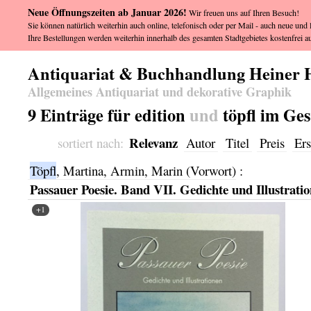
Neue Öffnungszeiten ab Januar 2026!
Wir freuen uns auf Ihren Besuch!
Sie können natürlich weiterhin auch online, telefonisch oder per Mail - auch neue und l
Ihre Bestellungen werden weiterhin innerhalb des gesamten Stadtgebietes kostenfrei au
Antiquariat & Buchhandlung Heiner 
Allgemeines Antiquariat und dekorative Graphik
9 Einträge für edition
und
töpfl im Ge
Relevanz
sortiert nach:
Autor
Titel
Preis
Ers
Töpfl
, Martina, Armin, Marin (Vorwort)
:
Passauer Poesie. Band VII. Gedichte und Illustratio
+1