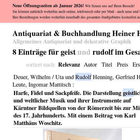
Neue Öffnungszeiten ab Januar 2026!
Wir freuen uns auf Ihren Besuch!
Sie können natürlich weiterhin auch online, telefonisch oder per Mail - auch neue und l
Ihre Bestellungen werden weiterhin innerhalb des gesamten Stadtgebietes kostenfrei au
Antiquariat & Buchhandlung Heiner 
Allgemeines Antiquariat und dekorative Graphik
8 Einträge für geist
und
rudolf im Ges
Relevanz
sortiert nach:
Autor
Titel
Preis
Ers
Deuer, Wilhelm / Uta und
Rudolf
Henning, Gerfried H
Leute, Ingomar Mattitsch
:
Harfe, Fidel und Sackpfeife. Die Darstellung
geist
li
und weltlicher Musik und ihrer Instrumente auf
Kärntner Bildquellen von der Römerzeit bis zur Mi
des 17. Jahrhunderts. Mit einem Beitrag von Karl
Matthäus Woschitz.