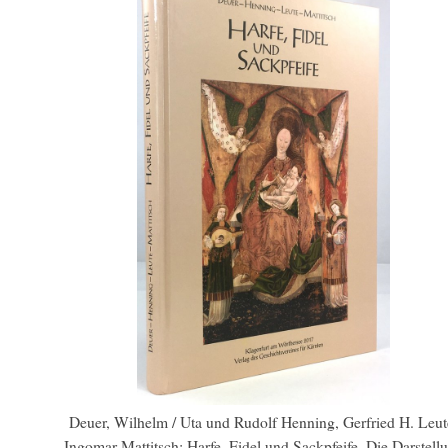
Deuer, Wilhelm / Uta und Rudolf Henning, Gerfried H. Leut
Ingomar Mattitsch: Harfe, Fidel und Sackpfeife. Die Darstell