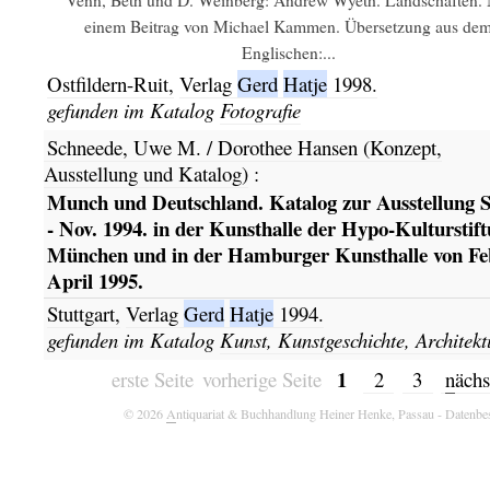
einem Beitrag von Michael Kammen. Übersetzung aus de
Englischen:...
Ostfildern-Ruit,
Verlag
Gerd
Hatje
1998.
gefunden im Katalog
Fotografie
Schneede, Uwe M. / Dorothee Hansen (Konzept,
Ausstellung und Katalog)
:
Munch und Deutschland. Katalog zur Ausstellung S
- Nov. 1994. in der Kunsthalle der Hypo-Kulturstift
München und in der Hamburger Kunsthalle von Feb
April 1995.
Stuttgart,
Verlag
Gerd
Hatje
1994.
gefunden im Katalog
Kunst, Kunstgeschichte, Architekt
1
erste Seite
vorherige Seite
2
3
n
ächs
© 2026
A
ntiquariat & Buchhandlung Heiner Henke, Passau
- Datenbe