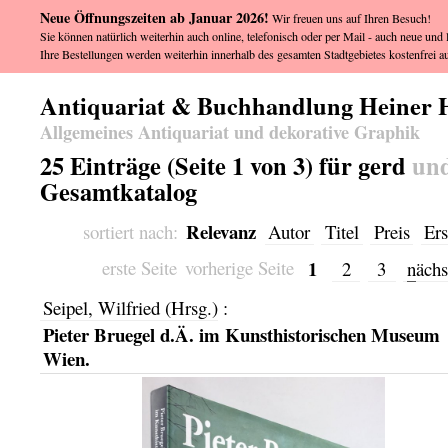
Neue Öffnungszeiten ab Januar 2026!
Wir freuen uns auf Ihren Besuch!
Sie können natürlich weiterhin auch online, telefonisch oder per Mail - auch neue und l
Ihre Bestellungen werden weiterhin innerhalb des gesamten Stadtgebietes kostenfrei au
Antiquariat & Buchhandlung Heiner 
Allgemeines Antiquariat und dekorative Graphik
25 Einträge (Seite 1 von 3) für gerd
un
Gesamtkatalog
Relevanz
sortiert nach:
Autor
Titel
Preis
Ers
1
erste Seite
vorherige Seite
2
3
n
ächs
Seipel, Wilfried (Hrsg.)
:
Pieter Bruegel d.Ä. im Kunsthistorischen Museum
Wien.