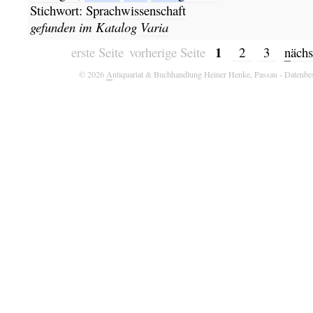
Stichwort:
Sprachwissenschaft
gefunden im Katalog
Varia
1
erste Seite
vorherige Seite
2
3
n
ächs
© 2026
A
ntiquariat & Buchhandlung Heiner Henke, Passau
- Datenbe