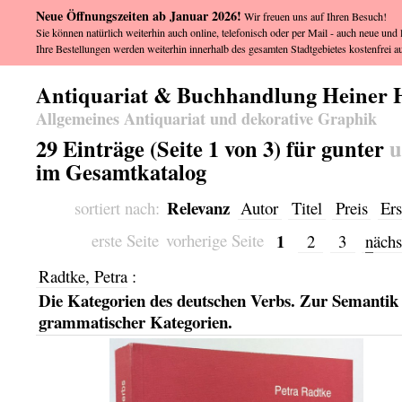
Neue Öffnungszeiten ab Januar 2026!
Wir freuen uns auf Ihren Besuch!
Sie können natürlich weiterhin auch online, telefonisch oder per Mail - auch neue und l
Ihre Bestellungen werden weiterhin innerhalb des gesamten Stadtgebietes kostenfrei au
Antiquariat & Buchhandlung Heiner 
Allgemeines Antiquariat und dekorative Graphik
29 Einträge (Seite 1 von 3) für gunter
im Gesamtkatalog
Relevanz
sortiert nach:
Autor
Titel
Preis
Ers
1
erste Seite
vorherige Seite
2
3
n
ächs
Radtke, Petra
:
Die Kategorien des deutschen Verbs. Zur Semantik
grammatischer Kategorien.