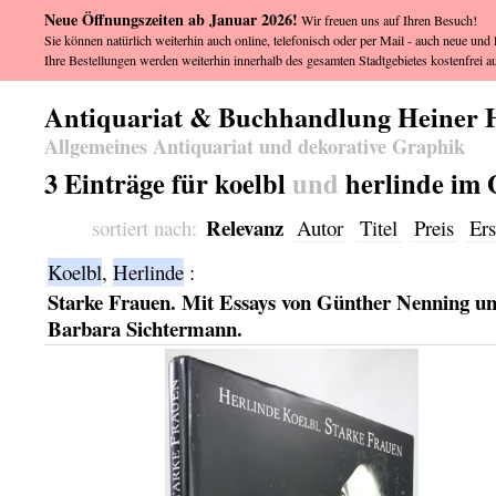
Neue Öffnungszeiten ab Januar 2026!
Wir freuen uns auf Ihren Besuch!
Sie können natürlich weiterhin auch online, telefonisch oder per Mail - auch neue und l
Ihre Bestellungen werden weiterhin innerhalb des gesamten Stadtgebietes kostenfrei au
Antiquariat & Buchhandlung Heiner 
Allgemeines Antiquariat und dekorative Graphik
3 Einträge für koelbl
und
herlinde im 
Relevanz
sortiert nach:
Autor
Titel
Preis
Ers
Koelbl
,
Herlinde
:
Starke Frauen. Mit Essays von Günther Nenning u
Barbara Sichtermann.