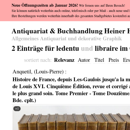
Neue Öffnungszeiten ab Januar 2026!
Wir freuen uns auf Ihren Besuch!
Sie können natürlich weiterhin auch online, telefonisch oder per Mail - auch neue und l
Ihre Bestellungen werden weiterhin innerhalb des gesamten Stadtgebietes kostenfrei au
Antiquariat & Buchhandlung Heiner 
Allgemeines Antiquariat und dekorative Graphik
2 Einträge für ledentu
und
libraire im
Relevanz
sortiert nach:
Autor
Titel
Preis
Ers
Anquetil, (Louis-Pierre)
:
Histoire de France, depuis Les-Gaulois jusqu'a la m
de Louis XVI. Cinquième Édition, revue et corrigé 
le plus grand soin. Tome Premier - Tome Douzième.
Bde. cplt.)
+1