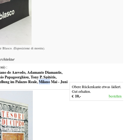
e Blasco. (Esposizione di mostra).
rchitektur
oni)
:
agiano de Azevedo, Adamante Diamantìs,
io Papageorghìou, Tony P. Spitéris,
ellung im Palazzo Reale,
Milano
Mai - Juni
Obere Rückenkante etwas lädiert.
Gut erhalten.
€ 10,-
bestellen