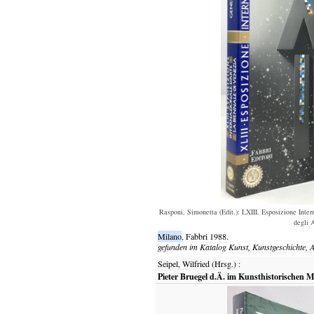
Rasponi, Simonetta (Edit.): LXIII. Esposizione Inte
degli A
Milano
,
Fabbri
1988.
gefunden im Katalog
Kunst, Kunstgeschichte, A
Seipel, Wilfried (Hrsg.)
:
Pieter Bruegel d.Ä. im Kunsthistorischen