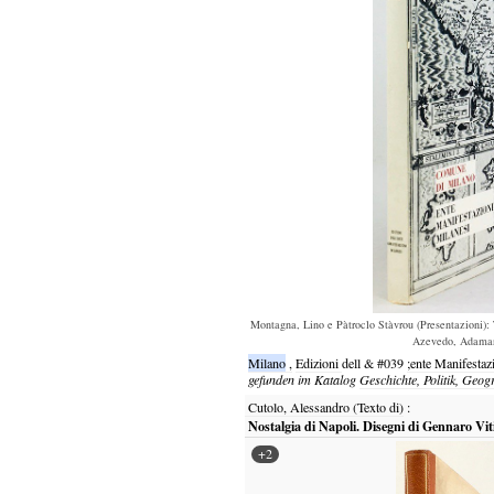
Montagna, Lino e Pàtroclo Stàvrou (Presentazioni): 
Azevedo, Adamant
Milano
,
Edizioni
dell
&
#039
;ente
Manifestaz
gefunden im Katalog
Geschichte, Politik, Geog
Cutolo, Alessandro (Texto di)
:
Nostalgia di Napoli. Disegni di Gennaro Viti
+2