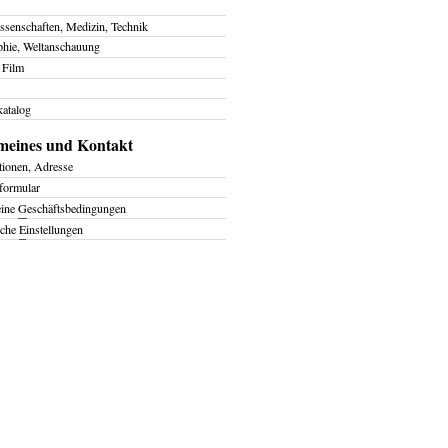
ssenschaften, Medizin, Technik
phie, Weltanschauung
 Film
atalog
meines und Kontakt
tionen, Adresse
formular
eine
G
eschäftsbedingungen
iche
E
instellungen