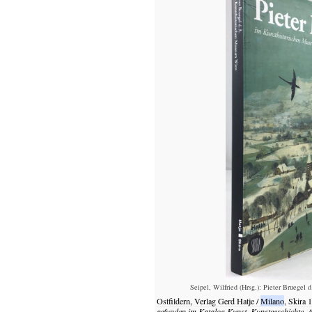
Seipel, Wilfried (Hrsg.): Pieter Bruegel
Ostfildern,
Verlag Gerd Hatje /
Milano
,
Skira
1
gefunden im Katalog
Kunst, Kunstgeschichte, A