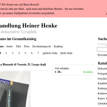
!
Wir freuen uns auf Ihren Besuch!
fonisch oder per Mail - auch neue und lieferbare Bücher - bei uns bestellen.
s gesamten Stadtgebietes kostenfrei ausgeliefert.
handlung Heiner Henke
 dekorative Graphik
milano im Gesamtkatalog
Suche
Schnell
anz
Autor
Titel
Preis
Erscheinungsort
Katalog
1
2
3
4
5
6
7
n
ächste Seite
l
etzte Seite
Erweite
Katal
a Biennale di Venezia. IL Luogo degli
Gut erhalten.
Dekorat
€ 20,-
bestellen
Fotogra
Geschich
Kinderb
Kulturg
Kulturw
Kunst, 
Literatu