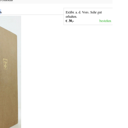
o
.
Exlibr. a. d. Vors. Sehr gut
erhalten.
€ 30,-
bestellen