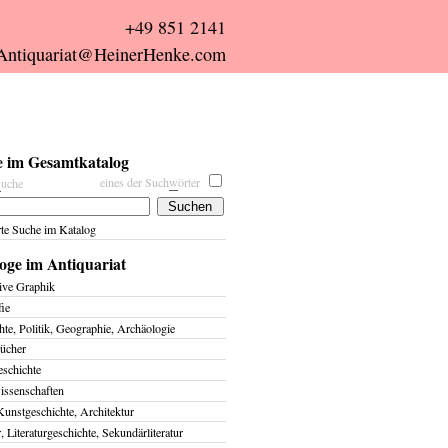
+49 851 2141
Antiquariat@HeinerHenke.com
 im Gesamtkatalog
eines der Such
w
örter
s
uche
rte Suche im Katalog
oge im Antiquariat
ive Graphik
fie
te, Politik, Geographie, Archäologie
ücher
eschichte
issenschaften
Kunstgeschichte, Architektur
r, Literaturgeschichte, Sekundärliteratur