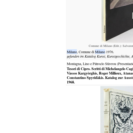
Comune di Milano (Edit.): Salvator
Milano
,
Comune di
Milano
1976.
gefunden im Katalog
Kunst, Kunstgeschichte, A
Montagna, Lino e Pàtroclo Stàvrou (Presentazi
Tesori di Cipro. Scritti di Michelangelo C
Vàssos Kargyòrghis, Roger Millieux, Atanas
Constantino Spyridàkis. Katalog zur Ausst
1968.