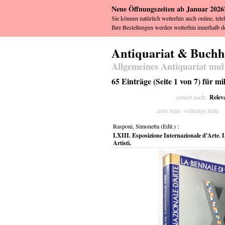
Neue Öffnungszeiten ab Januar 2026
Sie können natürlich weiterhin auch online, tele
Ihre Bestellungen werden weiterhin innerhalb de
Antiquariat & Buch
Allgemeines Antiquariat und
65 Einträge (Seite 1 von 7) für 
Relev
sortiert nach:
erste Seite
vorherige Seite
Rasponi, Simonetta (Edit.)
:
LXIII. Esposizione Internazionale d'Arte. L
Artisti.