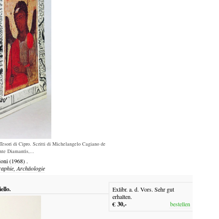
Tesori di Cipro. Scritti di Michelangelo Cagiano de
e Diamantìs,...
ioni
(1968)
.
raphie, Archäologie
ello.
Exlibr. a. d. Vors. Sehr gut
erhalten.
€ 30,-
bestellen