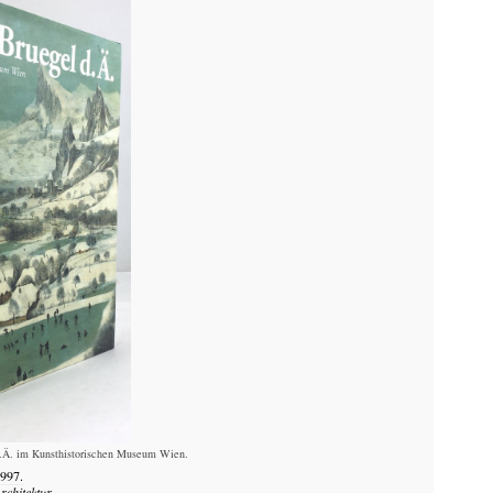
 d.Ä. im Kunsthistorischen Museum Wien.
997.
rchitektur