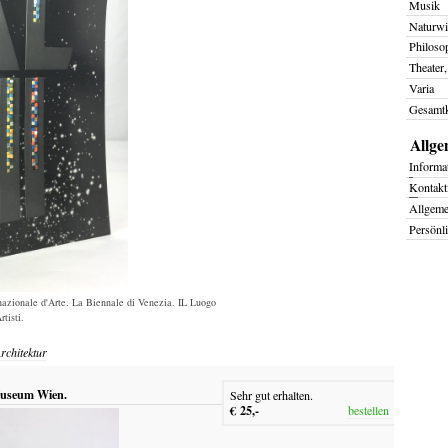
Musik
Naturwi
Philoso
Theater,
Varia
Gesamtk
Allge
I
nforma
K
ontakt
Allgem
Persönl
rnazionale d'Arte. La Biennale di Venezia. IL Luogo
rtisti.
rchitektur
 Museum Wien.
Sehr gut erhalten.
€ 25,-
bestellen