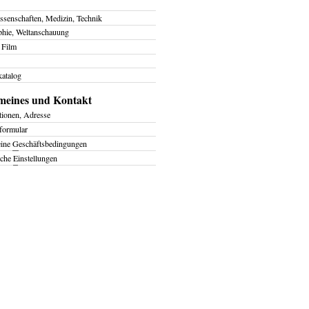
ssenschaften, Medizin, Technik
phie, Weltanschauung
 Film
atalog
meines und Kontakt
tionen, Adresse
formular
eine
G
eschäftsbedingungen
iche
E
instellungen