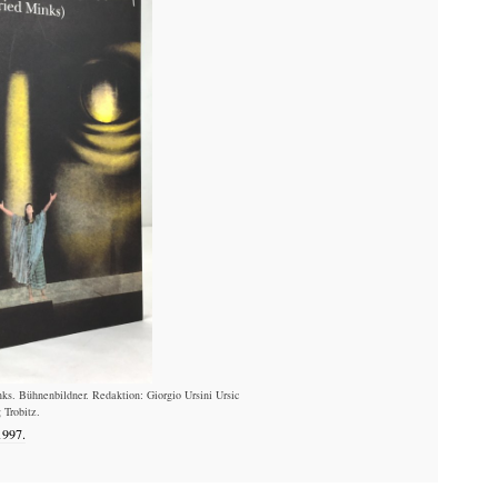
nks. Bühnenbildner. Redaktion: Giorgio Ursini Ursic
 Trobitz.
1997.