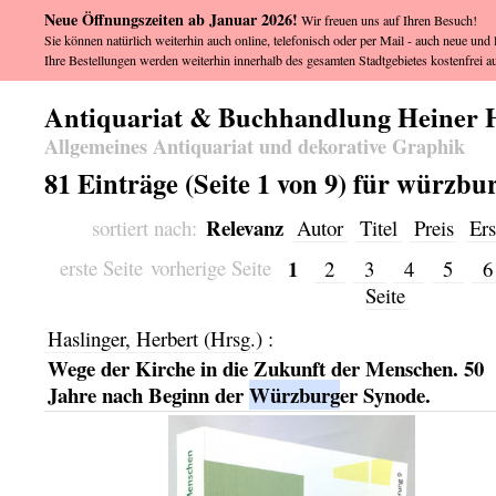
Neue Öffnungszeiten ab Januar 2026!
Wir freuen uns auf Ihren Besuch!
Sie können natürlich weiterhin auch online, telefonisch oder per Mail - auch neue und l
Ihre Bestellungen werden weiterhin innerhalb des gesamten Stadtgebietes kostenfrei au
Antiquariat & Buchhandlung Heiner 
Allgemeines Antiquariat und dekorative Graphik
81 Einträge (Seite 1 von 9) für würzb
Relevanz
sortiert nach:
Autor
Titel
Preis
Ers
1
erste Seite
vorherige Seite
2
3
4
5
Seite
Haslinger, Herbert (Hrsg.)
:
Wege der Kirche in die Zukunft der Menschen. 50
Jahre nach Beginn der
Würzburg
er Synode.