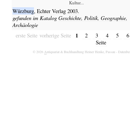
Kultur...
Würzburg
,
Echter Verlag
2003.
gefunden im Katalog
Geschichte, Politik, Geographie,
Archäologie
1
erste Seite
vorherige Seite
2
3
4
5
Seite
© 2026
A
ntiquariat & Buchhandlung Heiner Henke, Passau
- Datenbe