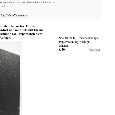
Zeitgenossen". Mit einer Faksimilenachbildung der
hrift.
chte, Sekundärliteratur
s der Planimetrie. Für den
rdnet und mit Hülfsmittelen zur
nwendung von Proportionen nicht
Auflage.
St.a.Tit. Zeit- u. materialbedingte
Papierbräunung, doch gut
erhalten.
€ 10,-
bestellen