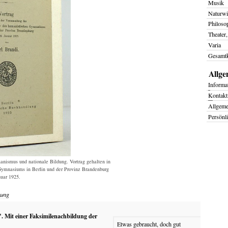
Musik
Naturwi
Philoso
Theater,
Varia
Gesamtk
Allge
I
nforma
K
ontakt
Allgem
Persönl
anismus und nationale Bildung. Vortrag gehalten in
ymnasiums in Berlin und der Provinz Brandenburg
uar 1925.
uung
". Mit einer Faksimilenachbildung der
Etwas gebraucht, doch gut