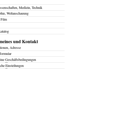
ssenschaften, Medizin, Technik
phie, Weltanschauung
 Film
atalog
meines und Kontakt
tionen, Adresse
formular
eine
G
eschäftsbedingungen
iche
E
instellungen