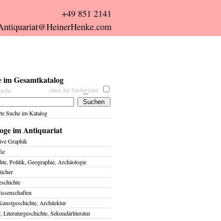
+49 851 2141
Antiquariat@HeinerHenke.com
 im Gesamtkatalog
eines der Such
w
örter
s
uche
rte Suche im Katalog
oge im Antiquariat
ive Graphik
fie
te, Politik, Geographie, Archäologie
ücher
eschichte
issenschaften
Kunstgeschichte, Architektur
r, Literaturgeschichte, Sekundärliteratur