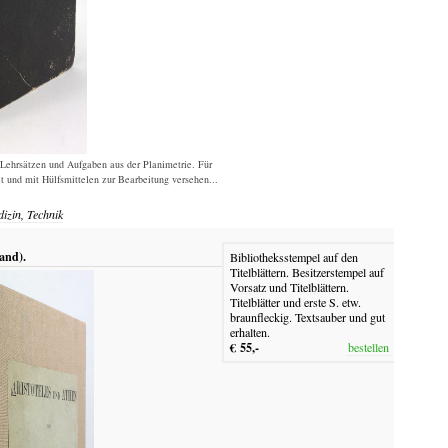
Lehrsätzen und Aufgaben aus der Planimetrie. Für
 und mit Hülfsmittelen zur Bearbeitung versehen...
izin, Technik
and).
Bibliotheksstempel auf den
Titelblättern. Besitzerstempel auf
Vorsatz und Titelblättern.
Titelblätter und erste S. etw.
braunfleckig. Textsauber und gut
erhalten.
€ 55,-
bestellen