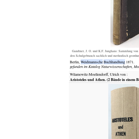
Gandtner, J. O. und K.F. Junghans: Sammlung von 
den Schulgebrauch sachlich und methodisch geordnet
Berlin,
Weidmannsche
Buchhandlung
1871.
gefunden im Katalog
Naturwissenschaften, Med
Wilamowitz-Moellendorff, Ulrich von
:
Aristoteles und Athen. (2 Bände in einem B