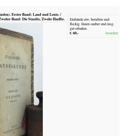
änden). Erster Band: Land und Leute. /
Zweiter Band: Die Staedte, Zweite Haelfte.
Einbände etw. berieben und
fleckig. Innen sauber und insg.
gut erhalten.
€ 60,-
bestellen