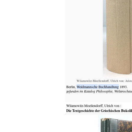
Wilamowitz-Moellendorff, Ulrich von: Arist
Berlin,
Weidmannsche
Buchhandlung
1893.
gefunden im Katalog
Philosophie, Weltanscha
Wilamowitz-Moellendorff, Ulrich von
:
Die Textgeschichte der Griechischen Bukolik