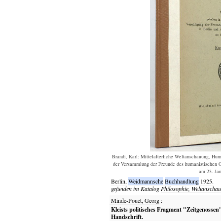
Brandi, Karl: Mittelalterliche Weltanschauung, Hum
der Versammlung der Freunde des humanistischen G
am 23. Jan
Berlin,
Weidmannsche
Buchhandlung
1925.
gefunden im Katalog
Philosophie, Weltanscha
Minde-Pouet, Georg
:
Kleists politisches Fragment "Zeitgenossen
Handschrift.