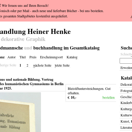
!
Wir freuen uns auf Ihren Besuch!
fonisch oder per Mail - auch neue und lieferbare Bücher - bei uns bestellen.
s gesamten Stadtgebietes kostenfrei ausgeliefert.
handlung Heiner Henke
 dekorative Graphik
weidmannsche
und
buchhandlung im Gesamtkatalog
Suche
Schnell
anz
Autor
Titel
Preis
Erscheinungsort
Katalog
1
herige Seite
2
n
ächste Seite
l
etzte Seite
Erweite
Katal
mus und nationale Bildung. Vortrag
des humanistischen Gymnasiums in Berlin
Dekorat
ar 1925.
Bleistiftunterstreichungen. Gut
Fotogra
erhalten.
Geschich
€ 10,-
bestellen
Kinderb
Kulturg
Kulturw
Kunst, 
Literatu