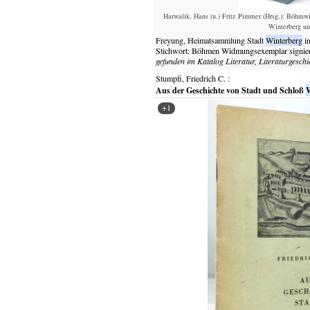
Harwalik, Hans (u.) Fritz Pimmer (Hrsg.): Böhmwi
Winterberg u
Freyung,
Heimatsammlung Stadt
Winterberg
in
Stichwort:
Böhmen Widmungsexemplar signier
gefunden im Katalog
Literatur, Literaturgeschi
Stumpfi, Friedrich C.
:
Aus der Geschichte von Stadt und Schloß
W
+1