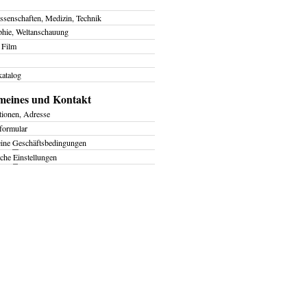
ssenschaften, Medizin, Technik
phie, Weltanschauung
 Film
atalog
meines und Kontakt
tionen, Adresse
formular
eine
G
eschäftsbedingungen
iche
E
instellungen