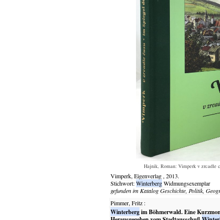
Hajnik, Roman: Vimperk v zrcadle ca
Vimperk,
Eigenverlag
,
2013.
Stichwort:
Winterberg
Widmungsexemplar
gefunden im Katalog
Geschichte, Politik, Geog
Pimmer, Fritz
:
Winterberg
im Böhmerwald. Eine Kurzmon
Herausgegeben vom Stadtausschuß
Winter