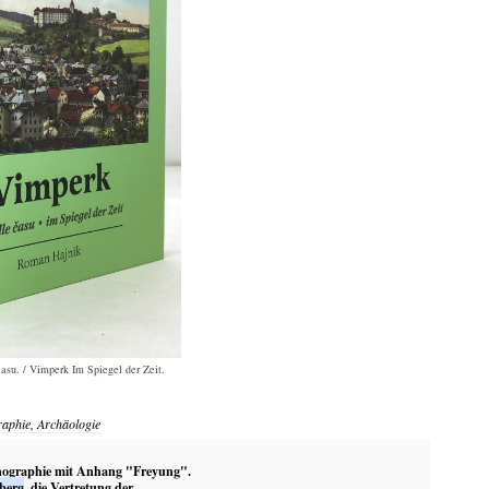
su. / Vimperk Im Spiegel der Zeit.
raphie, Archäologie
ographie mit Anhang "Freyung".
berg
, die Vertretung der