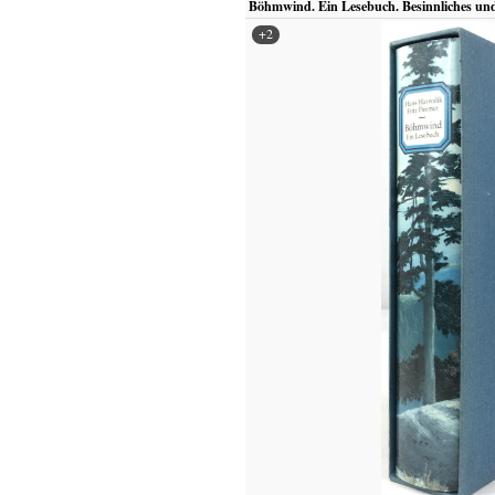
Böhmwind. Ein Lesebuch. Besinnliches und
+2