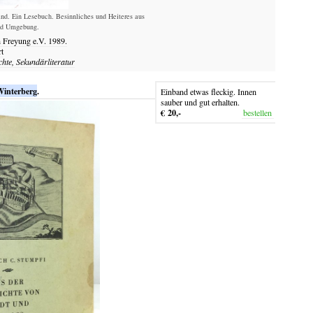
nd. Ein Lesebuch. Besinnliches und Heiteres aus
nd Umgebung.
 Freyung e.V.
1989.
t
chte, Sekundärliteratur
interberg
.
Einband etwas fleckig. Innen
sauber und gut erhalten.
€ 20,-
bestellen