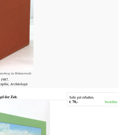
interberg im Böhmerwald.
"
1987.
raphie, Archäologie
el der Zeit.
Sehr gut erhalten.
€ 70,-
bestellen