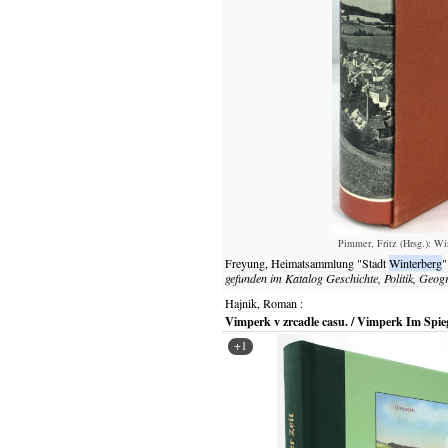
Pimmer, Fritz (Hrsg.): W
Freyung,
Heimatsammlung "Stadt
Winterberg
gefunden im Katalog
Geschichte, Politik, Geog
Hajnik, Roman
:
Vimperk v zrcadle casu. / Vimperk Im Spieg
+1