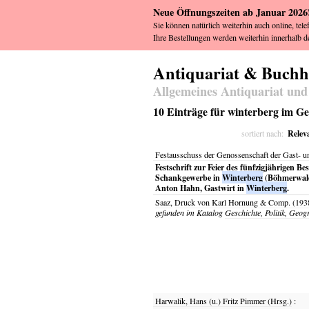
Neue Öffnungszeiten ab Januar 2026
Sie können natürlich weiterhin auch online, tele
Ihre Bestellungen werden weiterhin innerhalb de
Antiquariat & Buch
Allgemeines Antiquariat und
10 Einträge für winterberg im G
Relev
sortiert nach:
Festausschuss der Genossenschaft der Gast- 
Festschrift zur Feier des fünfzigjährigen B
Schankgewerbe in
Winterberg
(Böhmerwald)
Anton Hahn, Gastwirt in
Winterberg
.
Saaz,
Druck von Karl Hornung & Comp.
(193
gefunden im Katalog
Geschichte, Politik, Geog
Harwalik, Hans (u.) Fritz Pimmer (Hrsg.)
: