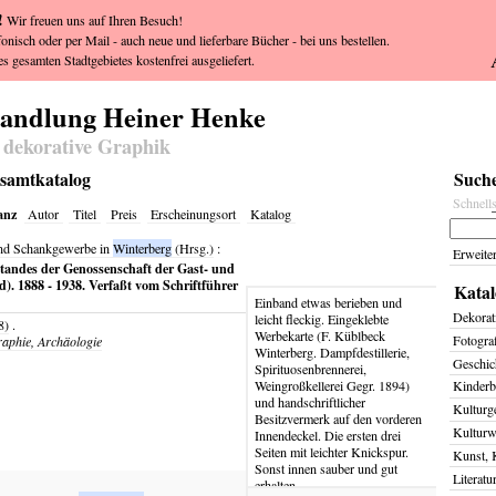
!
Wir freuen uns auf Ihren Besuch!
fonisch oder per Mail - auch neue und lieferbare Bücher - bei uns bestellen.
s gesamten Stadtgebietes kostenfrei ausgeliefert.
handlung Heiner Henke
 dekorative Graphik
esamtkatalog
Suche
Schnell
anz
Autor
Titel
Preis
Erscheinungsort
Katalog
und Schankgewerbe in
Winterberg
(Hrsg.)
:
Erweite
estandes der Genossenschaft der Gast- und
. 1888 - 1938. Verfaßt vom Schriftführer
Katal
Einband etwas berieben und
Dekorat
leicht fleckig. Eingeklebte
8)
.
Werbekarte (F. Küblbeck
Fotogra
raphie, Archäologie
Winterberg. Dampfdestillerie,
Geschich
Spirituosenbrennerei,
Weingroßkellerei Gegr. 1894)
Kinderb
und handschriftlicher
Kulturg
Besitzvermerk auf den vorderen
Kulturw
Innendeckel. Die ersten drei
Seiten mit leichter Knickspur.
Kunst, 
Sonst innen sauber und gut
Literatu
erhalten.