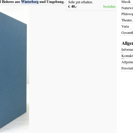
€ 60,-
 Heiteres aus
Winterberg
und Umgebung.
bestellen
Musik
Sehr gut erhalten.
€ 40,-
bestellen
Naturwi
Philoso
Theater,
Varia
Gesamtk
Allge
I
nforma
K
ontakt
Allgem
Persönl