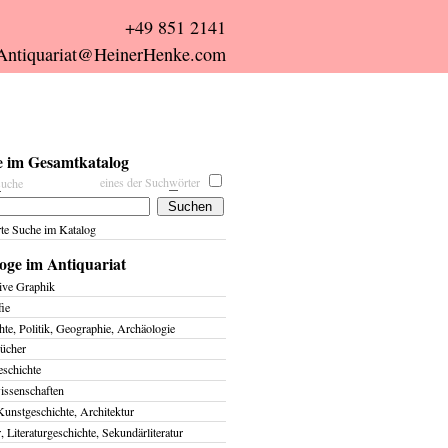
+49 851 2141
Antiquariat@HeinerHenke.com
 im Gesamtkatalog
eines der Such
w
örter
s
uche
rte Suche im Katalog
oge im Antiquariat
ive Graphik
fie
te, Politik, Geographie, Archäologie
ücher
eschichte
issenschaften
Kunstgeschichte, Architektur
r, Literaturgeschichte, Sekundärliteratur