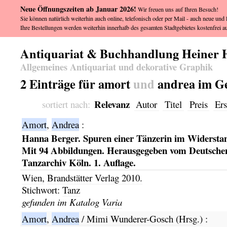
Neue Öffnungszeiten ab Januar 2026!
Wir freuen uns auf Ihren Besuch!
Sie können natürlich weiterhin auch online, telefonisch oder per Mail - auch neue und l
Ihre Bestellungen werden weiterhin innerhalb des gesamten Stadtgebietes kostenfrei au
Antiquariat & Buchhandlung Heiner 
Allgemeines Antiquariat und dekorative Graphik
2 Einträge für amort
und
andrea im G
Relevanz
sortiert nach:
Autor
Titel
Preis
Ers
Amort
,
Andrea
:
Hanna Berger. Spuren einer Tänzerin im Widersta
Mit 94 Abbildungen. Herausgegeben vom Deutsche
Tanzarchiv Köln. 1. Auflage.
Wien,
Brandstätter Verlag
2010.
Stichwort:
Tanz
gefunden im Katalog
Varia
Amort
,
Andrea
/ Mimi Wunderer-Gosch (Hrsg.)
: