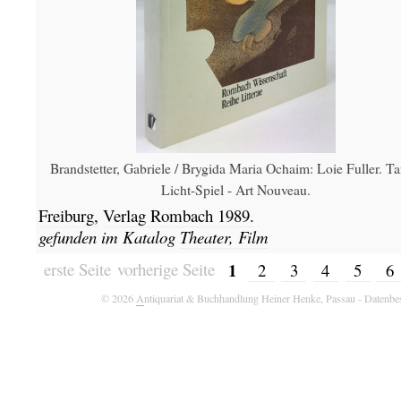
Brandstetter, Gabriele / Brygida Maria Ochaim: Loie Fuller. Ta
Licht-Spiel - Art Nouveau.
Freiburg,
Verlag Rombach
1989.
gefunden im Katalog
Theater, Film
1
erste Seite
vorherige Seite
2
3
4
5
6
© 2026
A
ntiquariat & Buchhandlung Heiner Henke, Passau
- Datenbe