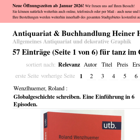
Neue Öffnungszeiten ab Januar 2026!
Wir freuen uns auf Ihren Besuch!
Sie können natürlich weiterhin auch online, telefonisch oder per Mail - auch neue und l
Ihre Bestellungen werden weiterhin innerhalb des gesamten Stadtgebietes kostenfrei au
Antiquariat & Buchhandlung Heiner 
Allgemeines Antiquariat und dekorative Graphik
57 Einträge (Seite 1 von 6) für tanz i
Relevanz
sortiert nach:
Autor
Titel
Preis
Ers
1
erste Seite
vorherige Seite
2
3
4
5
6
Wenzlhuemer, Roland
:
Globalgeschichte schreiben. Eine Einführung in 6
Episoden.