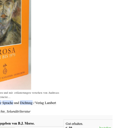
ben und mit -erläuterungen versehen von Andreass
rneite...
r
Sprache
und
Dichtung
/ Verlag Lambert
chte, Sekundärliteratur
gegeben von B.J. Morse.
Gut erhalten.
€ 10,-
bestellen