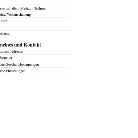
ssenschaften, Medizin, Technik
phie, Weltanschauung
 Film
atalog
meines und Kontakt
tionen, Adresse
formular
eine
G
eschäftsbedingungen
iche
E
instellungen