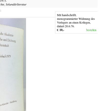
 1973.
chte, Sekundärliteratur
:
Mit handschriftl.
monogrammierter Widmung des
Verlegers an einen Kollegen,
datiert 20.6.76.
€ 10,-
bestellen