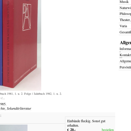
Musik
Naturwi
Philoso
Theater,
Varia
Gesamtk
Allge
I
nforma
K
ontakt
Allgem
Persönl
ch 1981, 1. u. 2. Folge / Jahrbuch 1982, 1. u. 2.
 /...
1985.
chte, Sekundärliteratur
:
Einbände fleckig. Sonst gut
erhalten.
€ 20,-
bestellen