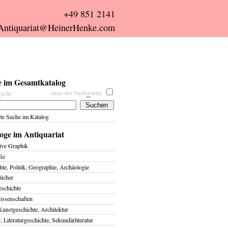
+49 851 2141
Antiquariat@HeinerHenke.com
 im Gesamtkatalog
eines der Such
w
örter
s
uche
rte Suche im Katalog
oge im Antiquariat
ive Graphik
fie
te, Politik, Geographie, Archäologie
ücher
eschichte
issenschaften
Kunstgeschichte, Architektur
r, Literaturgeschichte, Sekundärliteratur