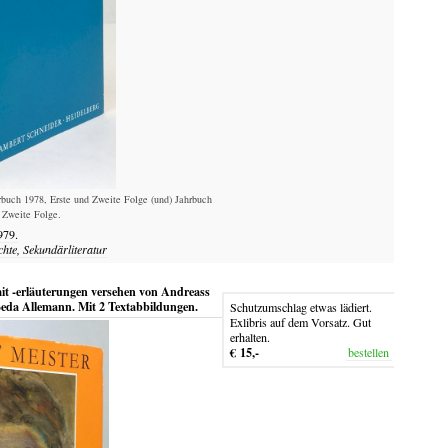
buch 1978, Erste und Zweite Folge (und) Jahrbuch
 Zweite Folge.
979.
chte, Sekundärliteratur
it -erläuterungen versehen von Andreass
Beda Allemann. Mit 2 Textabbildungen.
Schutzumschlag etwas lädiert.
Exlibris auf dem Vorsatz. Gut
erhalten.
€ 15,-
bestellen