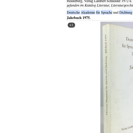
Heidelberg,
Verlag Lambert Schneider
1972 u.
gefunden im Katalog
Literatur, Literaturgeschi
Deutsche
Akademie
für
Sprache
und
Dichtung
Jahrbuch 1975.
+1